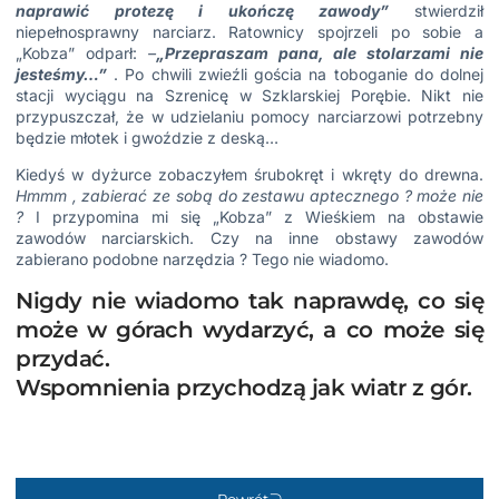
naprawić protezę i ukończę zawody”
stwierdził
niepełnosprawny narciarz. Ratownicy spojrzeli po sobie a
„Kobza” odparł:
–
„Przepraszam pana, ale stolarzami nie
jesteśmy…”
. Po chwili zwieźli gościa na toboganie do dolnej
stacji wyciągu na Szrenicę w Szklarskiej Porębie. Nikt nie
przypuszczał, że w udzielaniu pomocy narciarzowi potrzebny
będzie młotek i gwoździe z deską…
Kiedyś w dyżurce zobaczyłem śrubokręt i wkręty do drewna.
Hmmm , zabierać ze sobą do zestawu
aptecznego ? może nie
?
I przypomina mi się „Kobza” z Wieśkiem na obstawie
zawodów narciarskich. Czy na inne obstawy zawodów
zabierano podobne narzędzia ? Tego nie wiadomo.
Nigdy nie wiadomo tak naprawdę, co się
może w górach wydarzyć, a co może się
przydać.
Wspomnienia przychodzą jak wiatr z gór.