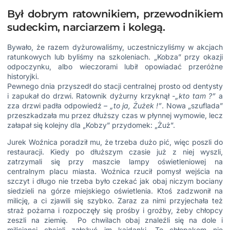
Był dobrym ratownikiem, przewodnikiem
sudeckim, narciarzem i kolegą.
Bywało, że razem dyżurowaliśmy, uczestniczyliśmy w akcjach
ratunkowych lub byliśmy na szkoleniach. „Kobza” przy okazji
odpoczynku, albo wieczorami lubił opowiadać przeróżne
historyjki.
Pewnego dnia przyszedł do stacji centralnej prosto od dentysty
i zapukał do drzwi. Ratownik dyżurny krzyknął
-„kto tam ?”
a
zza drzwi padła odpowiedź
– „to ja, Żużek !”
. Nowa „szuflada”
przeszkadzała mu przez dłuższy czas w płynnej wymowie, lecz
załapał się kolejny dla „Kobzy” przydomek: „Żuż”.
Jurek Woźnica poradził mu, że trzeba dużo pić, więc poszli do
restauracji. Kiedy po dłuższym czasie już z niej wyszli,
zatrzymali się przy maszcie lampy oświetleniowej na
centralnym placu miasta. Woźnica rzucił pomysł wejścia na
szczyt i długo nie trzeba było czekać jak obaj niczym bociany
siedzieli na górze miejskiego oświetlenia. Ktoś zadzwonił na
milicję, a ci zjawili się szybko. Zaraz za nimi przyjechała też
straż pożarna i rozpoczęły się prośby i groźby, żeby chłopcy
zeszli na ziemię. Po chwilach obaj znaleźli się na dole i
milicjanci chcieli założyć im kajdanki. To chłopakom nie