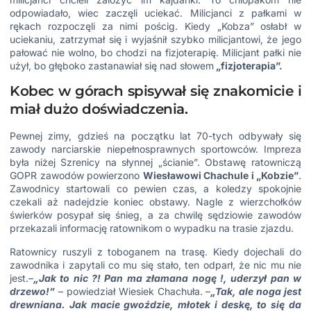
odpowiadało, wiec zaczęli uciekać. Milicjanci z pałkami w
rękach rozpoczęli za nimi pościg. Kiedy „Kobza” osłabł w
uciekaniu, zatrzymał się i wyjaśnił szybko milicjantowi, że jego
pałować nie wolno, bo chodzi na fizjoterapię. Milicjant pałki nie
użył, bo głęboko zastanawiał się nad słowem
„fizjoterapia”.
Kobec w górach spisywał się znakomicie i
miał dużo doświadczenia.
Pewnej zimy, gdzieś na początku lat 70-tych odbywały się
zawody narciarskie niepełnosprawnych sportowców. Impreza
była niżej Szrenicy na słynnej „ścianie”. Obstawę ratowniczą
GOPR zawodów powierzono
Wiesławowi Chachule
i „Kobzie”
.
Zawodnicy startowali co pewien czas, a koledzy spokojnie
czekali aż nadejdzie koniec obstawy. Nagle z wierzchołków
świerków posypał się śnieg, a za chwilę sędziowie zawodów
przekazali informację ratownikom o wypadku na trasie zjazdu.
Ratownicy ruszyli z toboganem na trasę. Kiedy dojechali do
zawodnika i zapytali co mu się stało, ten odparł, że nic mu nie
jest.
–
„Jak t
o nic ?! Pan ma złamana nogę !, uderzył pan w
drzewo!”
– powiedział Wiesiek Chachuła. –
„Tak, ale noga jest
drewniana. Jak macie
gwoździe, młotek i deskę, to się da