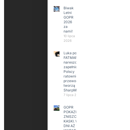
Biwak
Letni
GOPR
2026
za
nami!
10 lipca
2026
Luka po
FATMAP-ie
nareszcie
zapełniona?
Polscy
ratownicy i
przewodnicy
tworzą
SharpMap
7 lipca 2026
GOPR
POKAZUJE
ZNISZCZONE
KASKI. W KILKA
DNI AŻ 15