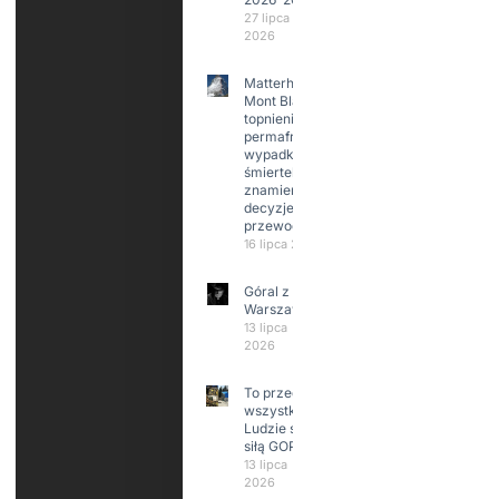
27 lipca
2026
Matterhorn i
Mont Blanc:
topnienie
permafrost,
wypadki
śmiertelne,
znamienne
decyzje
przewodników
16 lipca 2026
Góral z
Warszawy.
13 lipca
2026
To przede
wszystkim
Ludzie są
siłą GOPR
13 lipca
2026