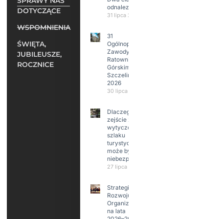
SPRAWY NAS
odnalezione.
DOTYCZĄCE
31 lipca 2026
WSPOMNIENIA
31
ŚWIĘTA,
Ogólnopolskie
Zawody w
JUBILEUSZE,
Ratownictwie
ROCZNICE
Górskim –
Szczeliniec
2026
30 lipca 2026
Dlaczego
zejście z
wytyczonego
szlaku
turystycznego
może być
niebezpieczne?
27 lipca 2026
Strategia
Rozwoju
Organizacji
na lata
2026–2029