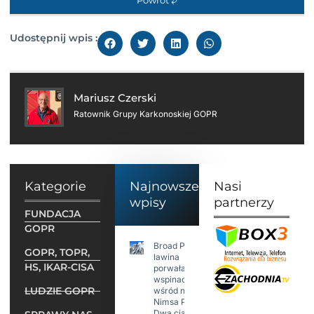
Powrót
Udostępnij wpis :
Mariusz Czerski
Ratownik Grupy Karkonoskiej GOPR
Kategorie
Najnowsze
Nasi
wpisy
partnerzy
FUNDACJA
GOPR
Broad Peak:
GOPR, TOPR,
lawina
HS, IKAR-CISA
porwała 10
wspinaczy,
LUDZIE GOPR
wśród nich
Nimsa Purję.
Dwa ciała