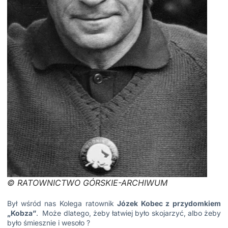
© RATOWNICTWO GÓRSKIE-ARCHIWUM
Był wśród nas Kolega ratownik
Józek Kobec z przydomkiem
„Kobza”
. Może dlatego, żeby łatwiej było skojarzyć, albo żeby
było śmiesznie i wesoło ?