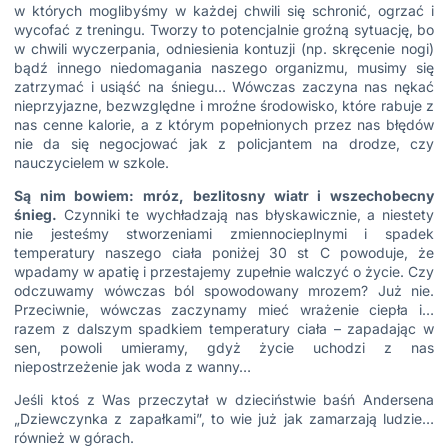
w których moglibyśmy w każdej chwili się schronić, ogrzać i
wycofać z treningu. Tworzy to potencjalnie groźną sytuację, bo
w chwili wyczerpania, odniesienia kontuzji (np. skręcenie nogi)
bądź innego niedomagania naszego organizmu, musimy się
zatrzymać i usiąść na śniegu… Wówczas zaczyna nas nękać
nieprzyjazne, bezwzględne i mroźne środowisko, które rabuje z
nas cenne kalorie, a z którym popełnionych przez nas błędów
nie da się negocjować jak z policjantem na drodze, czy
nauczycielem w szkole.
Są nim bowiem: mróz, bezlitosny wiatr i wszechobecny
śnieg.
Czynniki te wychładzają nas błyskawicznie, a niestety
nie jesteśmy stworzeniami zmiennocieplnymi i spadek
temperatury naszego ciała poniżej 30 st C powoduje, że
wpadamy w apatię i przestajemy zupełnie walczyć o życie. Czy
odczuwamy wówczas ból spowodowany mrozem? Już nie.
Przeciwnie, wówczas zaczynamy mieć wrażenie ciepła i…
razem z dalszym spadkiem temperatury ciała – zapadając w
sen, powoli umieramy, gdyż życie uchodzi z nas
niepostrzeżenie jak woda z wanny…
Jeśli ktoś z Was przeczytał w dzieciństwie baśń Andersena
„Dziewczynka z zapałkami”, to wie już jak zamarzają ludzie…
również w górach.