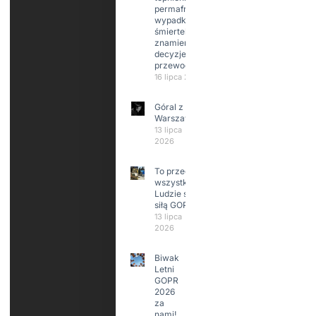
permafrost,
wypadki
śmiertelne,
znamienne
decyzje
przewodników
16 lipca 2026
Góral z
Warszawy.
13 lipca
2026
To przede
wszystkim
Ludzie są
siłą GOPR
13 lipca
2026
Biwak
Letni
GOPR
2026
za
nami!