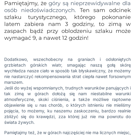
Pamiętajmy, że
góry są nieprzewidywalne dla
osób niedoświadczonych.
Ten sam odcinek
szlaku turystycznego, którego pokonanie
latem zabiera nam 3 godziny, to zimą w
zaspach bądź przy oblodzeniu szlaku może
wymagać 9, a nawet 12 godzin!
Dodatkowo, wszechobecny na graniach i odsłoniętych
grzbietach górskich wiatr, smagając naszą gołą skórę
wychładza nasze ciało w sposób tak błyskawiczny, że możemy
nie nastarczyć rekompensowania strat ciepła nawet forsownym
marszem.
Jeśli do wyżej wspomnianych, trudnych warunków panujących i
tak zimą w górach dołożą się nam niestabilne warunki
atmosferyczne, skoki ciśnienia, a także możliwe raptowne
objawienie się u nas chorób, o których istnieniu nie mieliśmy
pojęcia, to możemy, ku naszemu zaskoczeniu, bardzo realnie
zbliżyć się do krawędzi, zza której już nie ma powrotu do
świata żywych.
Pamiętajmy też, że w górach najczęściej nie ma licznych miejsc,