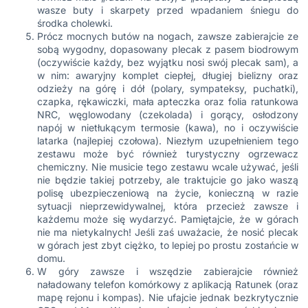
wasze buty i skarpety przed wpadaniem śniegu do
środka cholewki.
Prócz mocnych butów na nogach, zawsze zabierajcie ze
sobą wygodny, dopasowany plecak z pasem biodrowym
(oczywiście każdy, bez wyjątku nosi swój plecak sam), a
w nim: awaryjny komplet ciepłej, długiej bielizny oraz
odzieży na górę i dół (polary, sympateksy, puchatki),
czapka, rękawiczki, mała apteczka oraz folia ratunkowa
NRC, węglowodany (czekolada) i gorący, osłodzony
napój w nietłukącym termosie (kawa), no i oczywiście
latarka (najlepiej czołowa). Niezłym uzupełnieniem tego
zestawu może być również turystyczny ogrzewacz
chemiczny. Nie musicie tego zestawu wcale używać, jeśli
nie będzie takiej potrzeby, ale traktujcie go jako waszą
polisę ubezpieczeniową na życie, konieczną w razie
sytuacji nieprzewidywalnej, która przecież zawsze i
każdemu może się wydarzyć. Pamiętajcie, że w górach
nie ma nietykalnych! Jeśli zaś uważacie, że nosić plecak
w górach jest zbyt ciężko, to lepiej po prostu zostańcie w
domu.
W góry zawsze i wszędzie zabierajcie również
naładowany telefon komórkowy z
aplikacją Ratunek
(oraz
mapę rejonu i kompas).
Nie ufajcie jednak bezkrytycznie