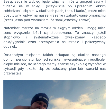
Bezsprzecznie wybiegnięcie więc na mróz z gorącej sauny i
turlanie się w śniegu (oczywiście po uprzednim lekkim
schłodzeniu się nim w okolicach pach, torsu i karku), może mieć
pozytywny wpływ na nasze krążenie i zahartowanie organizmu
(rzecz jasna pod warunkiem, że sami jesteśmy zdrowi).
Natomiast marsze na mrozie w skąpym odzieniu mogą mieć
sens wyłącznie jeżeli są stopniowane. To znaczy, jeżeli
stopniowo i systematycznie zwiększamy każdego
dnia/tygodnia czas przebywania na mrozie i pokonywany
odcinek.
Doskonałym miejscem takich eskapad są okolice naszego
domu, pensjonatu lub schroniska, gwarantujące nieodległe,
ciepłe miejsce, do którego mamy szansę szybko się wycofać w
sytuacji gdy okaże się, że założony plan lub warunki nas
przerastają.