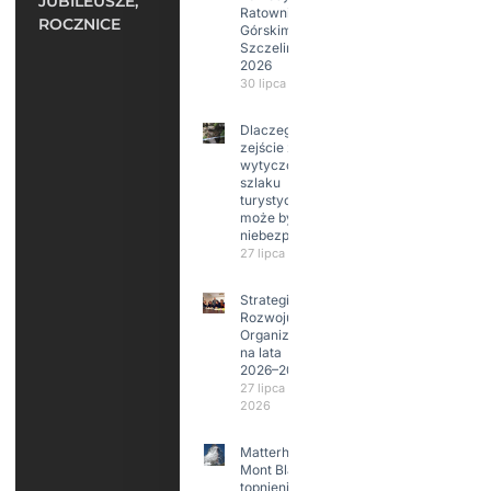
JUBILEUSZE,
Ratownictwie
ROCZNICE
Górskim –
Szczeliniec
2026
30 lipca 2026
Dlaczego
zejście z
wytyczonego
szlaku
turystycznego
może być
niebezpieczne?
27 lipca 2026
Strategia
Rozwoju
Organizacji
na lata
2026–2029
27 lipca
2026
Matterhorn i
Mont Blanc:
topnienie