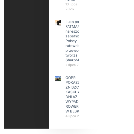
10 lipca
2026
Luka po
FATMAP-ie
nareszcie
zapełniona?
Polscy
ratownicy i
przewodnicy
tworzą
SharpMap
7 lipca 2026
GOPR
POKAZUJE
ZNISZCZONE
KASKI. W KILKA
DNI AŻ 15
WYPADKÓW
ROWERZYSTÓW
W BESKIDACH
4 lipca 2026