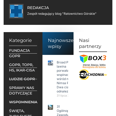
REDAKCJA
Zespół redagujący blog "Ratownictwo Górskie"
Kategorie
Najnowsze
Nasi
wpisy
partnerzy
FUNDACJA
GOPR
Broad Peak:
GOPR, TOPR,
lawina
HS, IKAR-CISA
porwała 10
wspinaczy,
LUDZIE GOPR
wśród nich
Nimsa Purję.
Dwa ciała
SPRAWY NAS
odnalezione.
DOTYCZĄCE
31 lipca 2026
WSPOMNIENIA
31
ŚWIĘTA,
Ogólnopolskie
Zawody w