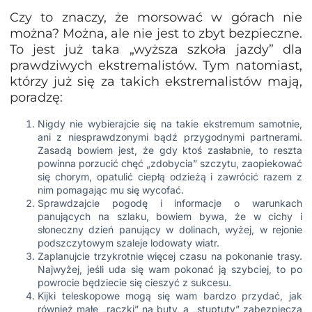
Czy to znaczy, że morsować w górach nie
można? Można, ale nie jest to zbyt bezpieczne.
To jest już taka „wyższa szkoła jazdy” dla
prawdziwych ekstremalistów. Tym natomiast,
którzy już się za takich ekstremalistów mają,
poradzę:
Nigdy nie wybierajcie się na takie ekstremum samotnie,
ani z niesprawdzonymi bądź przygodnymi partnerami.
Zasadą bowiem jest, że gdy ktoś zasłabnie, to reszta
powinna porzucić chęć „zdobycia” szczytu, zaopiekować
się chorym, opatulić ciepłą odzieżą i zawrócić razem z
nim pomagając mu się wycofać.
Sprawdzajcie pogodę i informacje o warunkach
panujących na szlaku, bowiem bywa, że w cichy i
słoneczny dzień panujący w dolinach, wyżej, w rejonie
podszczytowym szaleje lodowaty wiatr.
Zaplanujcie trzykrotnie więcej czasu na pokonanie trasy.
Najwyżej, jeśli uda się wam pokonać ją szybciej, to po
powrocie będziecie się cieszyć z sukcesu.
Kijki teleskopowe mogą się wam bardzo przydać, jak
również małe „raczki” na buty, a „stuptuty” zabezpieczą