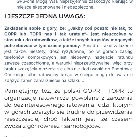
GPS-om!
Mogą Was nieprzyjemnie zaskoczyć kierując w
miejsca eksponowane i niebezpieczne.
I JESZCZE JEDNA UWAGA:
Zakładanie sobie z góry, że: „Jakby coś poszło nie tak, to
GOPR
lub
TOPR
nas i tak uratuje”- jest nieuczciwe w
stosunku do ratowników, a także innych turystów mogących
potrzebować w tym czasie pomocy.
Ponadto, takie założenie
jest także, niestety, dość ryzykowne, bo w górach zasięg
telefonów komórkowych jest niepewny, nadejście ratunku
zawsze czasochłonne, a warunki nieprzewidywalne, więc przy
braku szczęścia możecie się albo nie dodzwonić do Pogotowia
Górskiego, albo ratownicy brnąc w śniegu mogą do was nie
zdążyć zanim zamarzniecie na szlaku…
Pamiętajmy też, że polski GOPR i TOPR to
organizacje ratownicze powołane z założenia
do bezinteresownego ratowania ludzi, którym
w górach zdarzyło się trudne do przewidzenia
nieszczęście, choć faktem jest, że czasem
zwożą z gór również i samobójców…