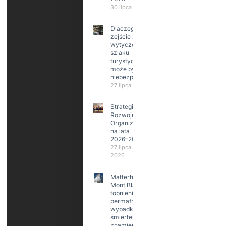
30 lipca 2026
Dlaczego
zejście z
wytyczonego
szlaku
turystycznego
może być
niebezpieczne?
27 lipca 2026
Strategia
Rozwoju
Organizacji
na lata
2026–2029
27 lipca
2026
Matterhorn i
Mont Blanc:
topnienie
permafrost,
wypadki
śmiertelne,
znamienne