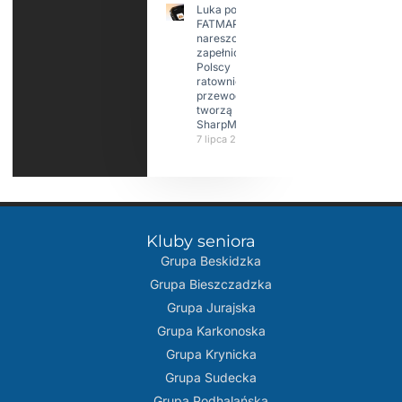
Luka po
FATMAP-ie
nareszcie
zapełniona?
Polscy
ratownicy i
przewodnicy
tworzą
SharpMap
7 lipca 2026
Kluby seniora
Grupa Beskidzka​
Grupa Bieszczadzka
Grupa Jurajska
Grupa Karkonoska
Grupa Krynicka
Grupa Sudecka
Grupa Podhalańska