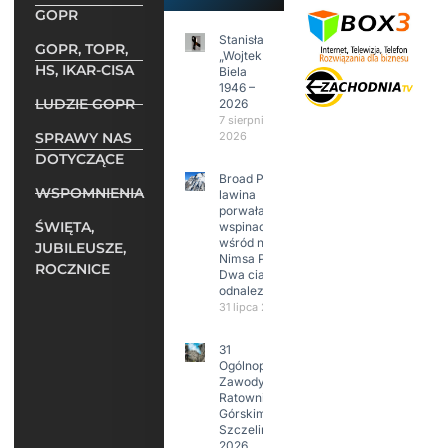
GOPR
Stanisław
GOPR, TOPR,
„Wojtek”
HS, IKAR-CISA
Biela
1946 –
LUDZIE GOPR
2026
7 sierpnia
SPRAWY NAS
2026
DOTYCZĄCE
Broad Peak:
WSPOMNIENIA
lawina
porwała 10
ŚWIĘTA,
wspinaczy,
wśród nich
JUBILEUSZE,
Nimsa Purję.
ROCZNICE
Dwa ciała
odnalezione.
31 lipca 2026
31
Ogólnopolskie
Zawody w
Ratownictwie
Górskim –
Szczeliniec
2026