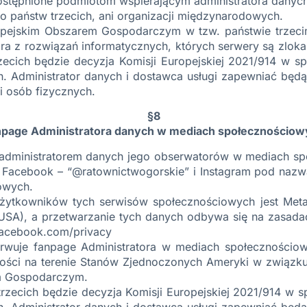
stępnione podmiotom wspierającym administratora danyc
 państw trzecich, ani organizacji międzynarodowych.
ejskim Obszarem Gospodarczym w tzw. państwie trzecim
ora z rozwiązań informatycznych, których serwery są zl
zecich będzie decyzja Komisji Europejskiej 2021/914 w
. Administrator danych i dostawca usługi zapewniać będ
i osób fizycznych.
§8
npage Administratora danych w mediach społecznościow
óładministratorem danych jego obserwatorów w mediach sp
 – Facebook – “@ratownictwogorskie” i Instagram pod naz
owych.
ytkowników tych serwisów społecznościowych jest Meta P
USA), a przetwarzanie tych danych odbywa się na zasadac
facebook.com/privacy
serwuje fanpage Administratora w mediach społeczności
ości na terenie Stanów Zjednoczonych Ameryki w związku
em Gospodarczym.
trzecich będzie decyzja Komisji Europejskiej 2021/914 
. Administrator danych i dostawca usługi zapewniać będ