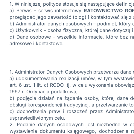
1. W niniejszej polityce stosuje się następujące definicj
a) Serwis – serwis internetowy
RATOWNICTWO GÓR
przeglądać jego zawartość (blog) i kontaktować się z
b) Administrator danych osobowych – podmiot, który d
c) Użytkownik – osoba fizyczna, której dane dotyczą i
d) Dane osobowe – wszelkie informacje, które bez na
adresowe i kontaktowe.
1. Administrator Danych Osobowych przetwarza dane o
a) udokumentowania realizacji umów, w tym wystawien
art. 6 ust. 1 lit. c) RODO, tj. w celu wykonania obo
1997 r. Ordynacja podatkowa,
b) podjęcia działań na żądanie osoby, której dane d
obsługi korespondencji tradycyjnej, a przetwarzanie to
c) dochodzenia praw i roszczeń przez Administrato
usprawiedliwionym celu.
2. Podanie danych osobowych jest niezbędne w cel
wystawienia dokumentu księgowego, dochodzenia ro