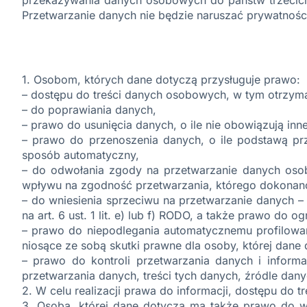
Przetwarzanie danych nie będzie naruszać prywatnośc
1. Osobom, których dane dotyczą przysługuje prawo:
– dostępu do treści danych osobowych, w tym otrzyma
– do poprawiania danych,
– prawo do usunięcia danych, o ile nie obowiązują inn
– prawo do przenoszenia danych, o ile podstawą pr
sposób automatyczny,
– do odwołania zgody na przetwarzanie danych osob
wpływu na zgodność przetwarzania, którego dokonano
– do wniesienia sprzeciwu na przetwarzanie danych 
na art. 6 ust. 1 lit. e) lub f) RODO, a także prawo do o
– prawo do niepodlegania automatycznemu profilowani
niosące ze sobą skutki prawne dla osoby, której dane
– prawo do kontroli przetwarzania danych i informac
przetwarzania danych, treści tych danych, źródle dan
2. W celu realizacji prawa do informacji, dostępu do 
3. Osoba, której dane dotyczą ma także prawo do w