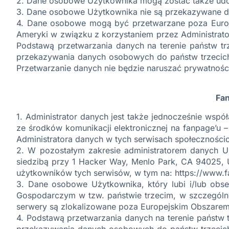
2. Dane osobowe Użytkownika mogą zostać także udo
3. Dane osobowe Użytkownika nie są przekazywane do
4. Dane osobowe mogą być przetwarzane poza Europ
Ameryki w związku z korzystaniem przez Administrat
Podstawą przetwarzania danych na terenie państw tr
przekazywania danych osobowych do państw trzecich
Przetwarzanie danych nie będzie naruszać prywatnośc
Fa
1. Administrator danych jest także jednocześnie wsp
ze środków komunikacji elektronicznej na fanpage’u
Administratora danych w tych serwisach społeczności
2. W pozostałym zakresie administratorem danych Uż
siedzibą przy 1 Hacker Way, Menlo Park, CA 94025, 
użytkowników tych serwisów, w tym na: https://www.
3. Dane osobowe Użytkownika, który lubi i/lub ob
Gospodarczym w tzw. państwie trzecim, w szczególn
serwery są zlokalizowane poza Europejskim Obszar
4. Podstawą przetwarzania danych na terenie państw 
przekazywania danych osobowych do państw trzecich