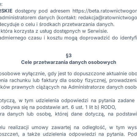
e:
SKIE
dostępny pod adresem https://beta.ratownictwogo
 administratorem danych (kontakt: redakcja@ratownictwogo
ecyduje o celu i środkach przetwarzania danych.
 która korzysta z usług dostępnych w Serwisie.
dmiernego czasu i kosztu mogą doprowadzić do identyfika
§3
Cele przetwarzania danych osobowych
sobowe wyłącznie, gdy jest to dopuszczone aktualnie obo
ia rachunku lub faktury dla osoby fizycznej, prowadzen
wiązków prawnych ciążących na Administratorze danych osob
otyczą, w tym udzielenia odpowiedzi na pytania zadane 
 odbywa się na podstawie art. 6 ust. 1 lit b) RODO,
ra danych lub osobę, której dane dotyczą, na podstawi
u realizacji umowy zawartej na odległość, w tym wysy
szczeń, a także udzielenia odpowiedzi na pytania. Po