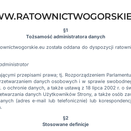
W.RATOWNICTWOGORSKIE
§1
Tożsamość administratora danych
ownictwogorskie.eu
została oddana do dyspozycji ratown
administrator
ującymi przepisami prawa; tj. Rozporządzeniem Parlamentu
przetwarzaniem danych osobowych i w sprawie swobodneg
 o ochronie danych, a także ustawą z 18 lipca 2002 r. o ś
rzetwarzania danych Użytkowników Strony, a także osób z
ch (adres e-mail lub telefonicznie) lub korespondencję
.
§2
Stosowane definicje