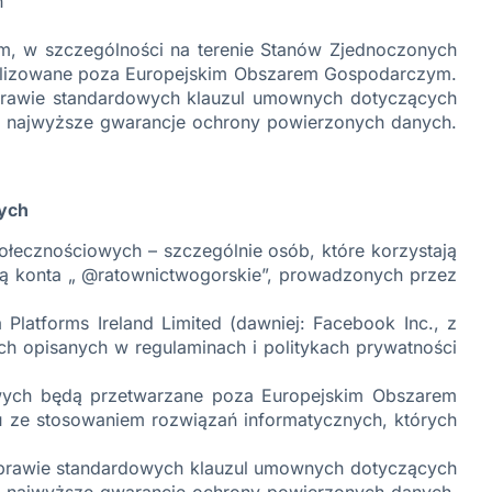
h
, w szczególności na terenie Stanów Zjednoczonych
okalizowane poza Europejskim Obszarem Gospodarczym.
 sprawie standardowych klauzul umownych dotyczących
ą najwyższe gwarancje ochrony powierzonych danych.
ych
ołecznościowych – szczególnie osób, które korzystają
wą konta „ @ratownictwogorskie”, prowadzonych przez
latforms Ireland Limited (dawniej: Facebook Inc., z
h opisanych w regulaminach i politykach prywatności
owych będą przetwarzane poza Europejskim Obszarem
 ze stosowaniem rozwiązań informatycznych, których
w sprawie standardowych klauzul umownych dotyczących
ą najwyższe gwarancje ochrony powierzonych danych.