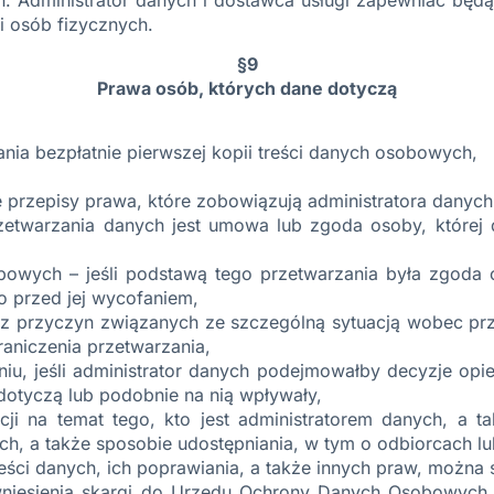
i osób fizycznych.
§9
Prawa osób, których dane dotyczą
nia bezpłatnie pierwszej kopii treści danych osobowych,
e przepisy prawa, które zobowiązują administratora danych
zetwarzania danych jest umowa lub zgoda osoby, której
owych – jeśli podstawą tego przetwarzania była zgoda 
 przed jej wycofaniem,
– z przyczyn związanych ze szczególną sytuacją wobec 
graniczenia przetwarzania,
u, jeśli administrator danych podejmowałby decyzje opie
 dotyczą lub podobnie na nią wpływały,
ji na temat tego, kto jest administratorem danych, a ta
ych, a także sposobie udostępniania, w tym o odbiorcach 
treści danych, ich poprawiania, a także innych praw, możn
niesienia skargi do Urzędu Ochrony Danych Osobowych (