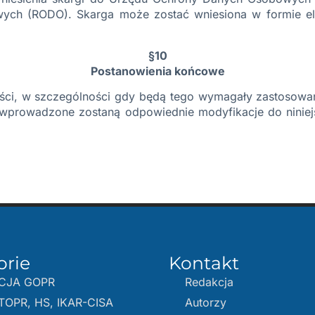
ch (RODO). Skarga może zostać wniesiona w formie elek
§10
Postanowienia końcowe
ści, w szczególności gdy będą tego wymagały zastosowa
 wprowadzone zostaną odpowiednie modyfikacje do niniejs
orie
Kontakt
CJA GOPR
Redakcja
TOPR, HS, IKAR-CISA
Autorzy