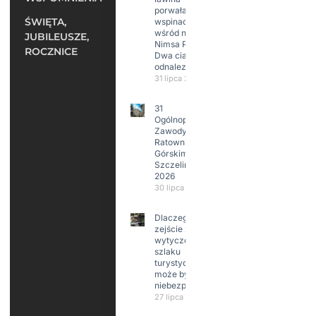
porwała 10
ŚWIĘTA,
wspinaczy,
wśród nich
JUBILEUSZE,
Nimsa Purję.
ROCZNICE
Dwa ciała
odnalezione.
31 lipca 2026
31
Ogólnopolskie
Zawody w
Ratownictwie
Górskim –
Szczeliniec
2026
30 lipca 2026
Dlaczego
zejście z
wytyczonego
szlaku
turystycznego
może być
niebezpieczne?
27 lipca 2026