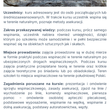
Uczestnicy:
kurs adresowany jest do osób początkujących lub
średniozaawansowanych. W trakcie kursu uczestnik wspina się
w terenie naturalnym, poznaje metody asekuracji.
Zakres przekazywanej wiedzy:
podczas kursu, prócz samego
wspinania, uczestnik nabiera również umiejętności, dzięki
którym po szkoleniu może samodzielnie i w pełni bezpiecznie
wspinać się na obiektach sztucznych jak i skałach.
Miejsce prowadzenia:
zajęcia prowadzone są w dużej mierze
w formie praktyki podczas wspinaczki w terenie naturalnym po
ubezpieczonych drogach wspinaczkowych. Podczas kursu
zajęcia praktyczne przeplatane teorią w terenie oraz krótkie
zajęcia teoretyczne po śniadaniu lub po obiadokolacji. Teren
szkoleń to miejsca wspinaczkowe na terenie południowej Polski.
Zagadnienia poruszane na kursie:
prezentacja i omówienie
sprzętu wspinaczkowego, zasady asekuracji, zjazd na linie /
wychodzenie po linie, komendy wspinaczkowe, pierwsza
pomoc – omówienie osobistej apteczki plecakowej,
podstawowe wyposażenie, wspinanie na wędkę, wspinanie z
dolną asekuracją, podstawy autoratownictwa, węzły.