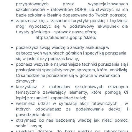
przygotowanych przez wyspecjalizowanych
szkoleniowców – ratowników GOPR lub stworzyć na ich
bazie szkolenie idealnie dopasowane do Twoich potrzeb;
zapoznasz się z zasadami turystyki górskiej i będziesz
mógł wyposażyć się w podstawowy ekwipunek dla
turysty górskiego – sprawdź naszą ofertę:
https://akademia.gopr.pl/sklep/
poszerzysz swoją wiedzę o zasady asekuracji w
całorocznych warunkach górskich i specyfikę poruszania
się w jaskini czy podczas lawiny;
poznasz wszystkie najważniejsze techniki poruszania się i
posługiwania specjalistycznym sprzętem, które umożliwią
Ci samodzielne poruszanie się w górach w warunkach
zimowych;
korzystasz z materiałów szkoleniowych ułożonych
tematycznie zawierający elementy, które pomogą Ci
lepiej zrozumieć i zapamiętać treści;
weźmiesz udział w symulacji akcji ratowniczych , w
których odpowiadasz za podejmowanie decyzji i
powodzenia akcji;
otrzymasz od nas bezcenną wiedzę jak nieść pomoc
sobie i innym;
uzyskasz dostępu do bazy wiedzy po zakończeniu