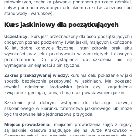
ratowniczych, technika pływania pontonem po rzece górskiej,
spływ pontonem wybranym odcinkiem rzeki (w zależności od
stanu wody i warunków).
Kurs jaskiniowy dla początkujących
Uczestnicy:
kurs jest przeznaczony dla osób początkujących i
chcących poznać podziemny świat jaskiń, mających ukończone
18 lat, dobrą kondycję fizyczną i stan zdrowia, brak lęku
wysokości oraz lęku przebywania w zamkniętych i ciasnych
przestrzeniach. Do przystąpienia do szkolenia nie są
wymagane umiejętności alpinistyczne.
Zakres przekazywanej wiedzy:
kurs ma celu pokazanie w jaki
sposób bezpiecznie przebywać w jaskiniach. Ma pokazać
również odmienne środowisko jaskiń czyli zagadnienia
związane z geologią, fauną i florą oraz powstawaniem jaskiń.
Szkolenie jest dobrym wstępem do dalszego rozwoju
szkoleniowego w kierunku taternictwa jaskiniowego lub może
być traktowane jako jednorazowa przygoda.
Miejsce prowadzenia:
miejscem prowadzenia zajęć z reguły
są jaskinie krasowe znajdujące się na Jurze Krakowsko –
Częstochowskiej, co pozwala uczestnikom zapoznać się z