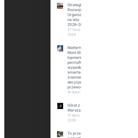
Strategia
Rozwoju
Organizacji
na lata
2026–2029
27 lipca
2026
Matterhorn i
Mont Blanc:
topnienie
permafrost,
wypadki
śmiertelne,
znamienne
decyzje
przewodników
16 lipca 2026
Góral z
Warszawy.
13 lipca
2026
To przede