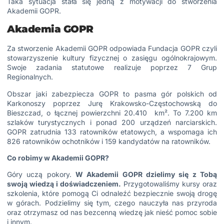
Taka sytuacja stała się jedną z motywacji do stworzenia
Akademii GOPR.
Akademia GOPR
Za stworzenie Akademii GOPR odpowiada Fundacja GOPR czyli
stowarzyszenie kultury fizycznej o zasięgu ogólnokrajowym.
Swoje zadania statutowe realizuje poprzez 7 Grup
Regionalnych.
Obszar jaki zabezpiecza GOPR to pasma gór polskich od
Karkonoszy poprzez Jurę Krakowsko-Częstochowską do
Bieszczad, o łącznej powierzchni 20.410 km². To 7.200 km
szlaków turystycznych i ponad 200 urządzeń narciarskich.
GOPR zatrudnia 133 ratowników etatowych, a wspomaga ich
826 ratowników ochotników i 159 kandydatów na ratowników.
Co robimy w Akademii GOPR?
Góry uczą pokory.
W Akademii GOPR dzielimy się z Tobą
swoją wiedzą i doświadczeniem.
Przygotowaliśmy kursy oraz
szkolenia, które pomogą Ci odnaleźć bezpiecznie swoją drogę
w górach. Podzielimy się tym, czego nauczyła nas przyroda
oraz otrzymasz od nas bezcenną wiedzę jak nieść pomoc sobie
i innym.