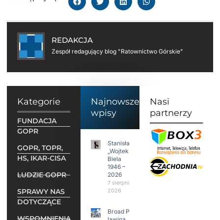
REDAKCJA
Zespół redagujący blog "Ratownictwo Górskie"
Kategorie
Najnowsze
Nasi
wpisy
partnerzy
FUNDACJA
GOPR
Stanisław
GOPR, TOPR,
„Wojtek”
HS, IKAR-CISA
Biela
1946 –
LUDZIE GOPR
2026
7 sierpnia
SPRAWY NAS
2026
DOTYCZĄCE
Broad Peak:
WSPOMNIENIA
lawina