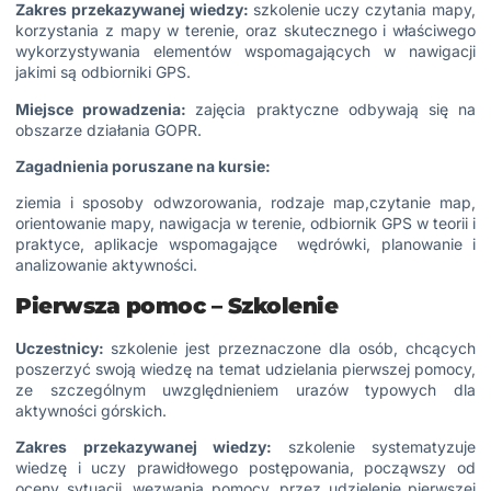
Zakres przekazywanej wiedzy:
szkolenie uczy czytania mapy,
korzystania z mapy w terenie, oraz skutecznego i właściwego
wykorzystywania elementów wspomagających w nawigacji
jakimi są odbiorniki GPS.
Miejsce prowadzenia:
zajęcia praktyczne odbywają się na
obszarze działania GOPR.
Zagadnienia poruszane na kursie:
ziemia i sposoby odwzorowania, rodzaje map,czytanie map,
orientowanie mapy, nawigacja w terenie, odbiornik GPS w teorii i
praktyce, aplikacje wspomagające wędrówki, planowanie i
analizowanie aktywności.
Pierwsza pomoc – Szkolenie
Uczestnicy:
szkolenie jest przeznaczone dla osób, chcących
poszerzyć swoją wiedzę na temat udzielania pierwszej pomocy,
ze szczególnym uwzględnieniem urazów typowych dla
aktywności górskich.
Zakres przekazywanej wiedzy:
szkolenie systematyzuje
wiedzę i uczy prawidłowego postępowania, począwszy od
oceny sytuacji, wezwania pomocy, przez udzielenie pierwszej