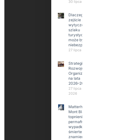
30 lipca 2026
Dlaczego
zejście z
wytyczonego
szlaku
turystycznego
może być
niebezpieczne?
27 lipca 2026
Strategia
Rozwoju
Organizacji
na lata
2026–2029
27 lipca
2026
Matterhorn i
Mont Blanc:
topnienie
permafrost,
wypadki
śmiertelne,
znamienne