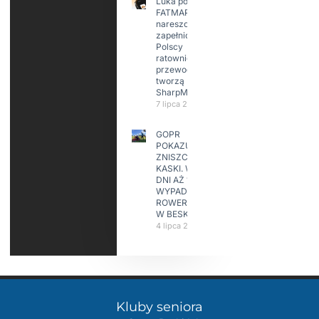
Luka po
FATMAP-ie
nareszcie
zapełniona?
Polscy
ratownicy i
przewodnicy
tworzą
SharpMap
7 lipca 2026
GOPR
POKAZUJE
ZNISZCZONE
KASKI. W KILKA
DNI AŻ 15
WYPADKÓW
ROWERZYSTÓW
W BESKIDACH
4 lipca 2026
Kluby seniora