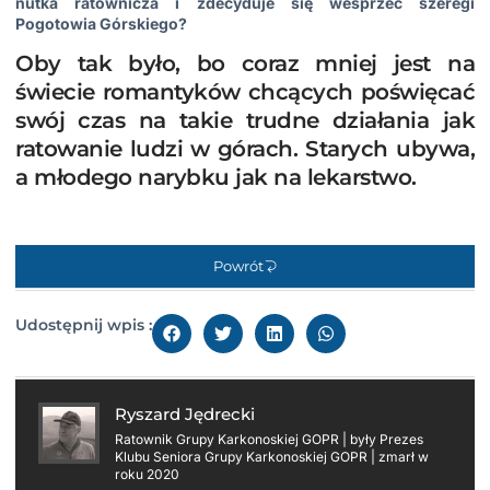
nutka ratownicza i zdecyduje się wesprzeć szeregi
Pogotowia Górskiego?
Oby tak było, bo coraz mniej jest na
świecie romantyków chcących poświęcać
swój czas na takie trudne działania jak
ratowanie ludzi w górach. Starych ubywa,
a młodego narybku jak na lekarstwo.
Powrót
Udostępnij wpis :
Ryszard Jędrecki
Ratownik Grupy Karkonoskiej GOPR | były Prezes
Klubu Seniora Grupy Karkonoskiej GOPR | zmarł w
roku 2020