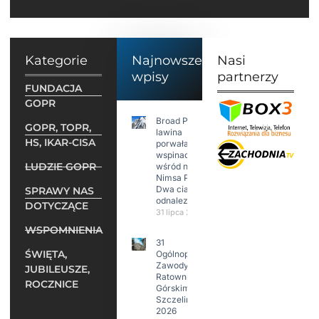
Kategorie
Najnowsze
Nasi
wpisy
partnerzy
FUNDACJA
GOPR
Broad Peak:
GOPR, TOPR,
lawina
HS, IKAR-CISA
porwała 10
wspinaczy,
LUDZIE GOPR
wśród nich
Nimsa Purję.
Dwa ciała
SPRAWY NAS
odnalezione.
DOTYCZĄCE
31 lipca 2026
WSPOMNIENIA
31
ŚWIĘTA,
Ogólnopolskie
Zawody w
JUBILEUSZE,
Ratownictwie
ROCZNICE
Górskim –
Szczeliniec
2026