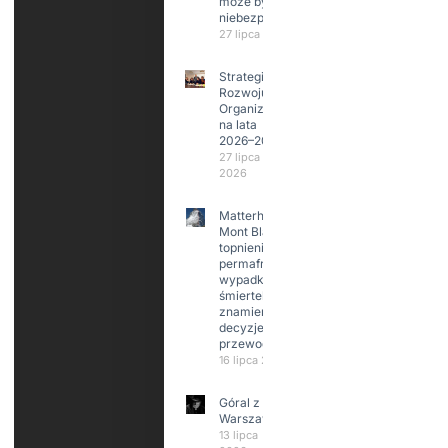
może być
niebezpieczne?
27 lipca 2026
Strategia
Rozwoju
Organizacji
na lata
2026–2029
27 lipca
2026
Matterhorn i
Mont Blanc:
topnienie
permafrost,
wypadki
śmiertelne,
znamienne
decyzje
przewodników
16 lipca 2026
Góral z
Warszawy.
13 lipca