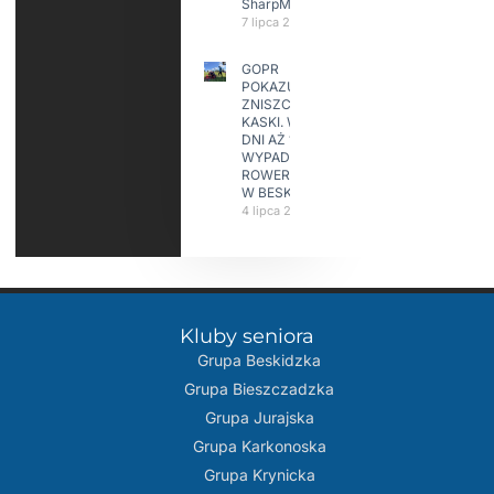
SharpMap
7 lipca 2026
GOPR
POKAZUJE
ZNISZCZONE
KASKI. W KILKA
DNI AŻ 15
WYPADKÓW
ROWERZYSTÓW
W BESKIDACH
4 lipca 2026
Kluby seniora
Grupa Beskidzka​
Grupa Bieszczadzka
Grupa Jurajska
Grupa Karkonoska
Grupa Krynicka