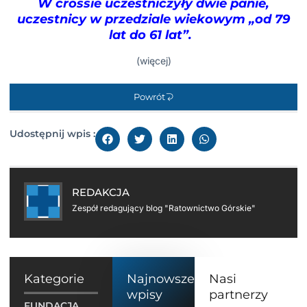
W crossie uczestniczyły dwie panie,
uczestnicy w przedziale wiekowym „od 79
lat do 61 lat”.
(więcej)
Powrót
Udostępnij wpis :
REDAKCJA
Zespół redagujący blog "Ratownictwo Górskie"
Kategorie
Najnowsze
Nasi
wpisy
partnerzy
FUNDACJA