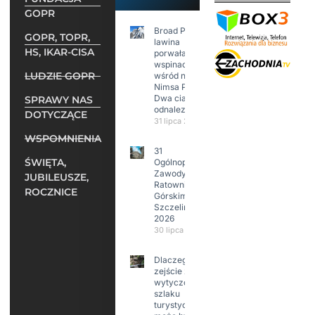
GOPR
Broad Peak:
GOPR, TOPR,
lawina
HS, IKAR-CISA
porwała 10
wspinaczy,
LUDZIE GOPR
wśród nich
Nimsa Purję.
Dwa ciała
SPRAWY NAS
odnalezione.
DOTYCZĄCE
31 lipca 2026
WSPOMNIENIA
31
ŚWIĘTA,
Ogólnopolskie
Zawody w
JUBILEUSZE,
Ratownictwie
ROCZNICE
Górskim –
Szczeliniec
2026
30 lipca 2026
Dlaczego
zejście z
wytyczonego
szlaku
turystycznego