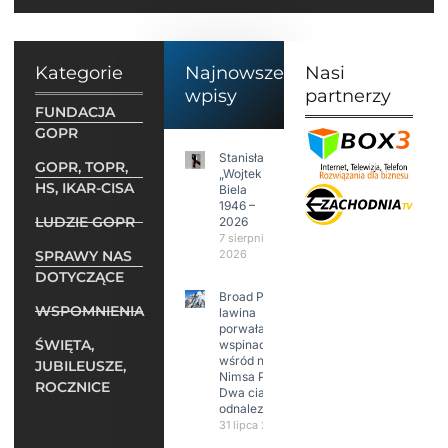
Kategorie
Najnowsze
Nasi
wpisy
partnerzy
FUNDACJA
GOPR
Stanisław
GOPR, TOPR,
„Wojtek”
HS, IKAR-CISA
Biela
1946 –
LUDZIE GOPR
2026
7 sierpnia
SPRAWY NAS
2026
DOTYCZĄCE
Broad Peak:
WSPOMNIENIA
lawina
porwała 10
ŚWIĘTA,
wspinaczy,
wśród nich
JUBILEUSZE,
Nimsa Purję.
ROCZNICE
Dwa ciała
odnalezione.
31 lipca 2026