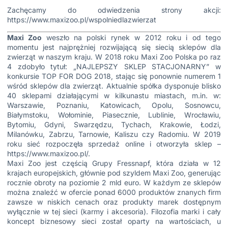
Zachęcamy do odwiedzenia strony akcji:
https://www.maxizoo.pl/wspolniedlazwierzat
Maxi Zoo
weszło na polski rynek w 2012 roku i od tego
momentu jest najprężniej rozwijającą się siecią sklepów dla
zwierząt w naszym kraju. W 2018 roku Maxi Zoo Polska po raz
4 zdobyło tytuł: „NAJLEPSZY SKLEP STACJONARNY” w
konkursie TOP FOR DOG 2018, stając się ponownie numerem 1
wśród sklepów dla zwierząt. Aktualnie spółka dysponuje blisko
40 sklepami działającymi w kilkunastu miastach, m.in. w:
Warszawie, Poznaniu, Katowicach, Opolu, Sosnowcu,
Białymstoku, Wołominie, Piasecznie, Lublinie, Wrocławiu,
Bytomiu, Gdyni, Swarzędzu, Tychach, Krakowie, Łodzi,
Milanówku, Zabrzu, Tarnowie, Kaliszu czy Radomiu. W 2019
roku sieć rozpoczęła sprzedaż online i otworzyła sklep –
https://www.maxizoo.pl/
.
Maxi Zoo jest częścią Grupy Fressnapf, która działa w 12
krajach europejskich, głównie pod szyldem Maxi Zoo, generując
rocznie obroty na poziomie 2 mld euro. W każdym ze sklepów
można znaleźć w ofercie ponad 6000 produktów znanych firm
zawsze w niskich cenach oraz produkty marek dostępnym
wyłącznie w tej sieci (karmy i akcesoria). Filozofia marki i cały
koncept biznesowy sieci został oparty na wartościach, u