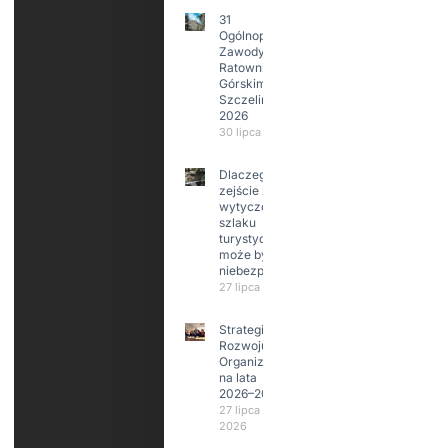
31
Ogólnopolskie
Zawody w
Ratownictwie
Górskim –
Szczeliniec
2026
30 lipca 2026
Dlaczego
zejście z
wytyczonego
szlaku
turystycznego
może być
niebezpieczne?
27 lipca 2026
Strategia
Rozwoju
Organizacji
na lata
2026–2029
27 lipca
2026