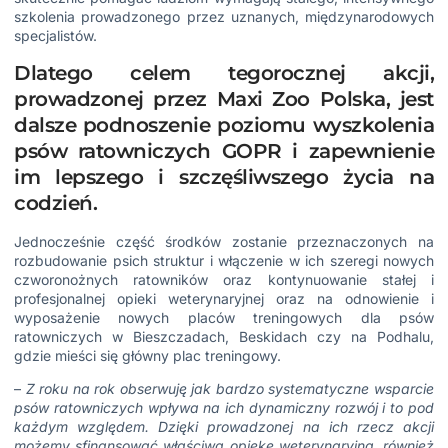
szkolenia prowadzonego przez uznanych, międzynarodowych
specjalistów.
Dlatego celem tegorocznej akcji,
prowadzonej przez Maxi Zoo Polska, jest
dalsze podnoszenie poziomu wyszkolenia
psów ratowniczych GOPR i zapewnienie
im lepszego i szczęśliwszego życia na
codzień.
Jednocześnie część środków zostanie przeznaczonych na
rozbudowanie psich struktur i włączenie w ich szeregi nowych
czworonożnych ratowników oraz kontynuowanie stałej i
profesjonalnej opieki weterynaryjnej oraz na odnowienie i
wyposażenie nowych placów treningowych dla psów
ratowniczych w Bieszczadach, Beskidach czy na Podhalu,
gdzie mieści się główny plac treningowy.
–
Z rok
u na rok obserwuję jak bardzo systematyczne wsparcie
psów ratowniczych wpływa na ich dynamiczny rozwój i to pod
każdym względem. Dzięki prowadzonej na ich rzecz akcji
możemy sfinansować właściwą opiekę weterynaryjną, również