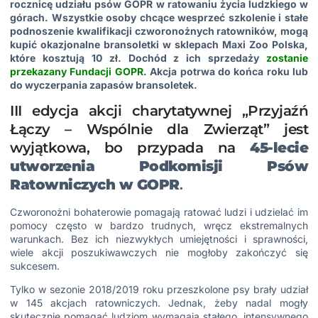
rocznicę udziału psów GOPR w ratowaniu życia ludzkiego w
górach. Wszystkie osoby chcące wesprzeć szkolenie i stałe
podnoszenie kwalifikacji czworonożnych ratowników, mogą
kupić okazjonalne bransoletki w sklepach Maxi Zoo Polska,
które kosztują 10 zł. Dochód z ich sprzedaży
zostanie
przekazany Fundacji GOPR
. Akcja potrwa do końca roku lub
do wyczerpania zapasów bransoletek.
III edycja akcji charytatywnej „Przyjaźń
Łączy – Wspólnie dla Zwierząt” jest
wyjątkowa, bo przypada na
45-lecie
utworzenia Podkomisji Psów
Ratowniczych w GOPR
.
Czworonożni bohaterowie pomagają ratować ludzi i udzielać im
pomocy często w bardzo trudnych, wręcz ekstremalnych
warunkach. Bez ich niezwykłych umiejętności i sprawności,
wiele akcji poszukiwawczych nie mogłoby zakończyć się
sukcesem.
Tylko w sezonie 2018/2019 roku przeszkolone psy brały udział
w 145 akcjach ratowniczych. Jednak, żeby nadal mogły
skutecznie pomagać ludziom wymagają stałego, intensywnego