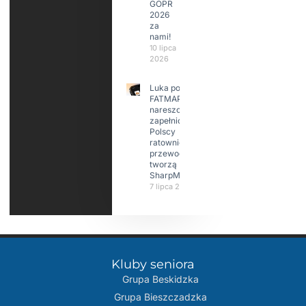
GOPR
2026
za
nami!
10 lipca
2026
Luka po
FATMAP-ie
nareszcie
zapełniona?
Polscy
ratownicy i
przewodnicy
tworzą
SharpMap
7 lipca 2026
Kluby seniora
Grupa Beskidzka​
Grupa Bieszczadzka