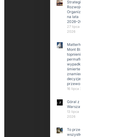
Strategia
Rozwoju
Organizacji
na lata
2026–2029
27 lipca
2026
Matterhorn i
Mont Blanc:
topnienie
permafrost,
wypadki
śmiertelne,
znamienne
decyzje
przewodników
16 lipca 2026
Góral z
Warszawy.
13 lipca
2026
To przede
wszystkim