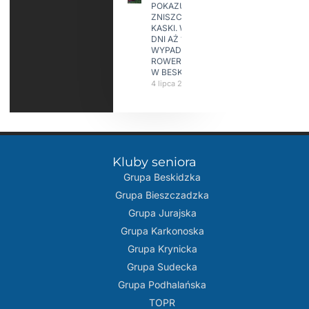
POKAZUJE
ZNISZCZONE
KASKI. W KILKA
DNI AŻ 15
WYPADKÓW
ROWERZYSTÓW
W BESKIDACH
4 lipca 2026
Kluby seniora
Grupa Beskidzka​
Grupa Bieszczadzka
Grupa Jurajska
Grupa Karkonoska
Grupa Krynicka
Grupa Sudecka
Grupa Podhalańska
TOPR