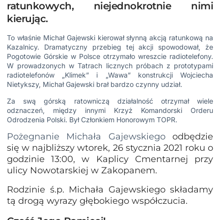
ratunkowych, niejednokrotnie nimi
kierując.
To właśnie
Michał Gajewski kierował słynną akcją ratunkową na
Kazalnicy
. Dramatyczny przebieg tej akcji spowodował, że
Pogotowie Górskie w Polsce otrzymało wreszcie
radiotelefony
.
W prowadzonych w Tatrach licznych próbach z prototypami
radiotelefonów „Klimek” i „Wawa” konstrukcji
Wojciecha
Nietykszy
, Michał Gajewski brał bardzo czynny udział.
Za swą górską ratowniczą działalność otrzymał wiele
odznaczeń, między innymi Krzyż Komandorski Orderu
Odrodzenia Polski. Był Członkiem Honorowym
TOPR
.
Pożegnanie Michała Gajewskiego
odbędzie
się w najbliższy wtorek, 26 stycznia 2021 roku o
godzinie 13:00, w Kaplicy Cmentarnej przy
ulicy Nowotarskiej w Zakopanem.
Rodzinie ś.p. Michała Gajewskiego składamy
tą drogą wyrazy głębokiego współczucia.