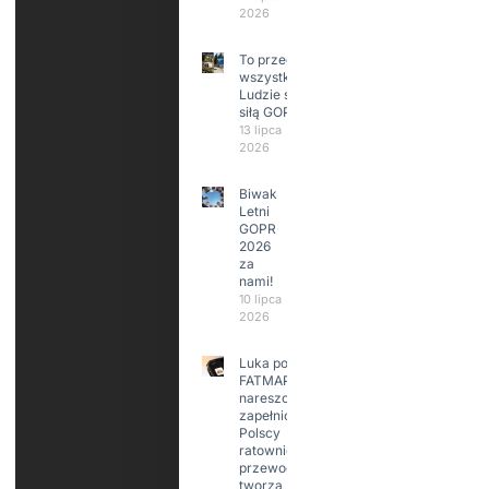
2026
To przede
wszystkim
Ludzie są
siłą GOPR
13 lipca
2026
Biwak
Letni
GOPR
2026
za
nami!
10 lipca
2026
Luka po
FATMAP-ie
nareszcie
zapełniona?
Polscy
ratownicy i
przewodnicy
tworzą