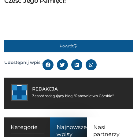
Cześć Jego Pamięci!
Powrót
Udostępnij wpis :
REDAKCJA
Zespół redagujący blog "Ratownictwo Górskie"
Kategorie
Najnowsze
Nasi
wpisy
partnerzy