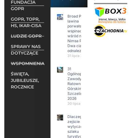
FUNDACJA
GOPR
Broad Peak:
GOPR, TOPR,
lawina
HS, IKAR-CISA
porwała 10
wspinaczy,
LUDZIE GOPR
wśród nich
Nimsa Purję.
Dwa ciała
SPRAWY NAS
odnalezione.
DOTYCZĄCE
31 lipca 2026
WSPOMNIENIA
31
ŚWIĘTA,
Ogólnopolskie
Zawody w
JUBILEUSZE,
Ratownictwie
ROCZNICE
Górskim –
Szczeliniec
2026
30 lipca 2026
Dlaczego
zejście z
wytyczonego
szlaku
turystycznego