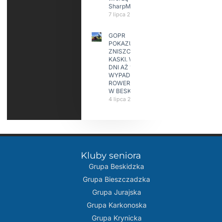
SharpMap
7 lipca 2026
GOPR
POKAZUJE
ZNISZCZONE
KASKI. W KILKA
DNI AŻ 15
WYPADKÓW
ROWERZYSTÓW
W BESKIDACH
4 lipca 2026
Kluby seniora
Grupa Beskidzka​
Grupa Bieszczadzka
Grupa Jurajska
Grupa Karkonoska
Grupa Krynicka