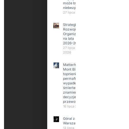
może być
niebezpieczne?
27 lipca 2026
Strategia
Rozwoju
Organizacji
na lata
2026–2029
27 lipca
2026
Matterhorn i
Mont Blanc:
topnienie
permafrost,
wypadki
śmiertelne,
znamienne
decyzje
przewodników
16 lipca 2026
Góral z
Warszawy.
13 lipca