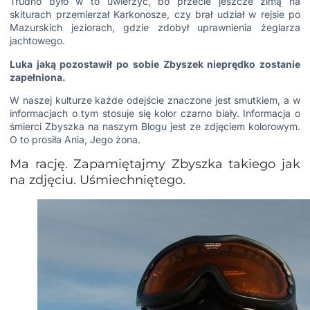
Trudno było w to uwierzyć, bo przecie jeszcze zimą na
skiturach przemierzał Karkonosze, czy brał udział w rejsie po
Mazurskich jeziorach, gdzie zdobył uprawnienia żeglarza
jachtowego.
Luka jaką pozostawił po sobie Zbyszek nieprędko zostanie
zapełniona.
W naszej kulturze każde odejście znaczone jest smutkiem, a w
informacjach o tym stosuje się kolor czarno biały.
Informacja
o
śmierci Zbyszka na naszym Blogu jest ze zdjęciem kolorowym.
O to prosiła Ania, Jego żona.
Ma rację. Zapamiętajmy Zbyszka takiego jak
na zdjęciu. Uśmiechniętego.