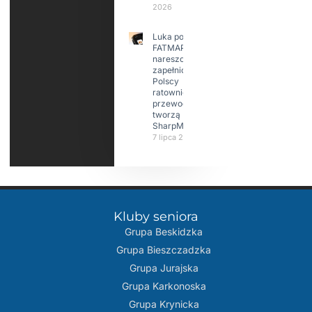
2026
Luka po
FATMAP-ie
nareszcie
zapełniona?
Polscy
ratownicy i
przewodnicy
tworzą
SharpMap
7 lipca 2026
Kluby seniora
Grupa Beskidzka​
Grupa Bieszczadzka
Grupa Jurajska
Grupa Karkonoska
Grupa Krynicka