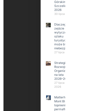
Górskim –
Szczeliniec
2026
30 lipca 2026
Dlaczego
zejście z
wytyczonego
szlaku
turystycznego
może być
niebezpieczne?
27 lipca 2026
Strategia
Rozwoju
Organizacji
na lata
2026–2029
27 lipca
2026
Matterhorn i
Mont Blanc:
topnienie
permafrost,