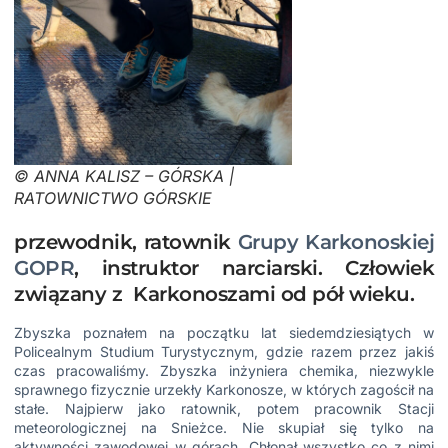
© ANNA KALISZ – GÓRSKA |
RATOWNICTWO GÓRSKIE
przewodnik, ratownik
Grupy Karkonoskiej
GOPR
, instruktor narciarski. Człowiek
związany z Karkonoszami od pół wieku.
Zbyszka poznałem na początku lat siedemdziesiątych w
Policealnym Studium Turystycznym, gdzie razem przez jakiś
czas pracowaliśmy. Zbyszka inżyniera chemika, niezwykle
sprawnego fizycznie urzekły Karkonosze, w których zagościł na
stałe. Najpierw jako ratownik, potem pracownik Stacji
meteorologicznej
na Snieżce
. Nie skupiał się tylko na
aktywności zawodowej w górach. Chłonął wszystko co z nimi