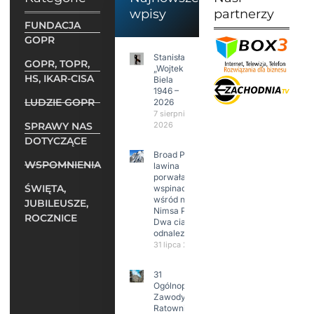
wpisy
partnerzy
FUNDACJA
GOPR
Stanisław
GOPR, TOPR,
„Wojtek”
HS, IKAR-CISA
Biela
1946 –
LUDZIE GOPR
2026
7 sierpnia
SPRAWY NAS
2026
DOTYCZĄCE
Broad Peak:
WSPOMNIENIA
lawina
porwała 10
ŚWIĘTA,
wspinaczy,
wśród nich
JUBILEUSZE,
Nimsa Purję.
ROCZNICE
Dwa ciała
odnalezione.
31 lipca 2026
31
Ogólnopolskie
Zawody w
Ratownictwie