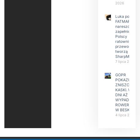
2026
Luka po
FATMAP-ie
nareszcie
zapełniona?
Polscy
ratownicy i
przewodnicy
tworzą
SharpMap
7 lipca 2026
GOPR
POKAZUJE
ZNISZCZONE
KASKI. W KIL
DNI AŻ 15
WYPADKÓW
ROWERZYST
W BESKIDAC
4 lipca 2026