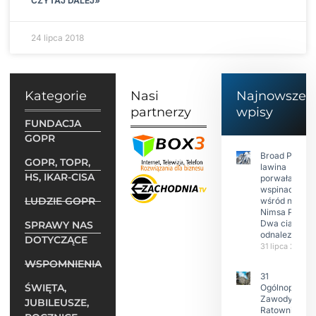
CZYTAJ DALEJ»
24 lipca 2018
Kategorie
Nasi
Najnowsze
partnerzy
wpisy
FUNDACJA
GOPR
Broad Peak:
GOPR, TOPR,
lawina
HS, IKAR-CISA
porwała 10
wspinaczy,
LUDZIE GOPR
wśród nich
Nimsa Purję.
Dwa ciała
SPRAWY NAS
odnalezione.
DOTYCZĄCE
31 lipca 2026
WSPOMNIENIA
31
ŚWIĘTA,
Ogólnopolski
Zawody w
JUBILEUSZE,
Ratownictwie