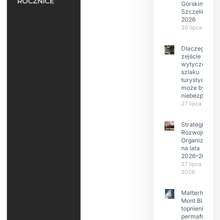
ROCZNICE
Górskim –
Szczeliniec
2026
30 lipca 2026
Dlaczego
zejście z
wytyczonego
szlaku
turystyczneg
może być
niebezpieczn
27 lipca 2026
Strategia
Rozwoju
Organizacji
na lata
2026–2029
27 lipca
2026
Matterhorn i
Mont Blanc:
topnienie
permafrost,