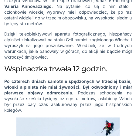
szczytu Włochów. W ich ekipie brakowało jednak 59-letniego
Valeria Annovazziego
. Na pytanie, co się z nim stało,
członkowie włoskiej wyprawy mieli odpowiedzieć, że po raz
ostatni widzieli go w trzecim obozowisku, na wysokości siedmiu
tysięcy stu metrów.
Dzięki teleobiektywowi aparatu fotograficznego, hiszpańscy
alpiniści zlokalizowali na stoku G-II namiot zaginionego Włocha i
wyruszyli na jego poszukiwanie. Wiedzieli, że w trudnych
warunkach, jakie panowały w górach, do akcji nie będzie mógł
wkroczyć śmigłowiec.
Wspinaczka trwała 12 godzin.
Po czterech dniach samotnie spędzonych w trzeciej bazie,
włoski alpinista nie miał żywności. Był odwodniony i miał
pierwsze objawy odmrożenia.
Podczas schodzenia na
wysokość sześciu tysięcy czterystu metrów, osłabiony Włoch
był przez cały czas asekurowany przez jego hiszpańskich
kolegów.