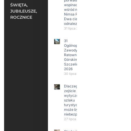
porwała 10
ŚWIĘTA,
wspinaczy,
wśród nich
JUBILEUSZE,
Nimsa Purję.
ROCZNICE
Dwa ciała
odnalezione.
31 lipca 2026
31
Ogólnopolskie
Zawody w
Ratownictwie
Górskim –
Szczeliniec
2026
30 lipca 2026
Dlaczego
zejście z
wytyczonego
szlaku
turystycznego
może być
niebezpieczne?
27 lipca 2026