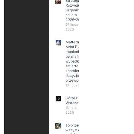
Strategia
Rozwoju
Organizacji
na lata
2026–2029
27 lipca
2026
Matterhorn i
Mont Blanc:
topnienie
permafrost,
wypadki
śmiertelne,
znamienne
decyzje
przewodników
16 lipca 2026
Góral z
Warszawy.
13 lipca
2026
To przede
wszystkim