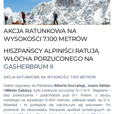
AKCJA RATUNKOWA NA
WYSOKOŚCI 7.100 METRÓW
HISZPAŃSCY ALPINIŚCI RATUJĄ
WŁOCHA PORZUCONEGO NA
GASHERBRUM II
AKCJA RATUNKOWA NA WYSOKOŚCI 7.100 METRÓW
Celem wyprawy do Pakistanu
Alberto Ińurrategi, Juana Vallejo
i Mikela Zabalzy
, było zdobycie szczytów G-I i G-II. Najpierw –
bez powodzenia – podchodzili pod G-I. Potem, z obozu
rozbitego na wysokości 6.400 metrów, usiłowali wejść na G II.
Również i to podejście nie zakończyło się sukcesem. Po
powrocie do obozowiska Hiszpanie spotkali schodzących ze