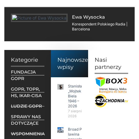
Ewa Wysocka
Korespondent Polskiego Radia |
Barcelona
Kategorie
Najnowsze
Nasi
wpisy
partnerzy
FUNDACJA
GOPR
Stanisław
GOPR, TOPR,
„Wojtek”
HS, IKAR-CISA
Biela
1946 –
LUDZIE GOPR
2026
7 sierpnia
SPRAWY NAS
2026
DOTYCZĄCE
Broad Peak:
WSPOMNIENIA
lawina