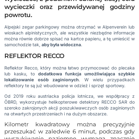
wycieczki oraz przewidywanej godziny
powrotu.
Alpejski zegar parkingowy można otrzymać w Alpenverein lub
wioskach alpinistycznych, ale wszystkie niezbędne informacje
można równie dobrze spisać na kartce papieru, a tę umieścić w
samochodzie tak,
aby była widoczna
.
REFLEKTOR RECCO
Reflektor Recco, który można łatwo przymocować do plecaka
lub kasku, to
dodatkowa funkcja umożliwiająca szybkie
lokalizowanie osób zaginionych
. W wielu przypadkach
reflektory te są już wbudowane w odzież i sprzęt sportowy.
Od 2019 roku austriacka policja lotnicza, we współpracy z
ÖBRD, wykorzystuje helikopterowe detektory RECCO SAR do
szeroko zakrojonych akcji poszukiwawczych osób zaginionych
na otwartych przestrzeniach i na dużym obszarze.
Kilometr kwadratowy można precyzyjnie
przeszukać w zaledwie 6 minut, podczas gdy
wyszukiwanie naziemne wymaga znacznie