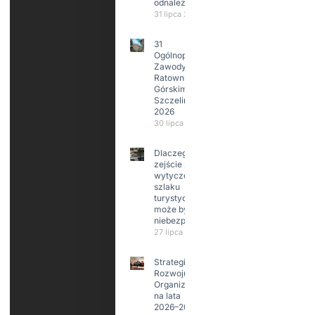
odnalezione.
31 lipca 2026
31
Ogólnopolskie
Zawody w
Ratownictwie
Górskim –
Szczeliniec
2026
30 lipca 2026
Dlaczego
zejście z
wytyczonego
szlaku
turystycznego
może być
niebezpieczne?
27 lipca 2026
Strategia
Rozwoju
Organizacji
na lata
2026–2029