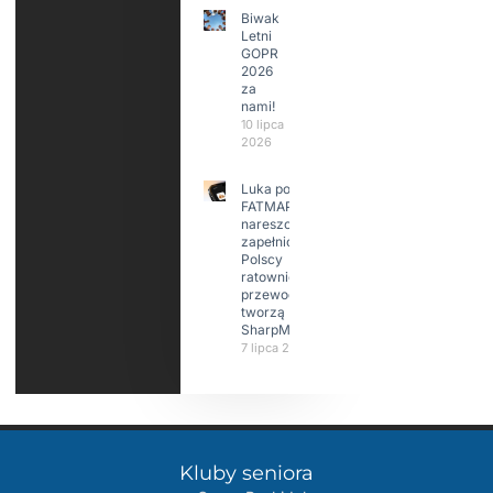
Biwak
Letni
GOPR
2026
za
nami!
10 lipca
2026
Luka po
FATMAP-ie
nareszcie
zapełniona?
Polscy
ratownicy i
przewodnicy
tworzą
SharpMap
7 lipca 2026
Kluby seniora