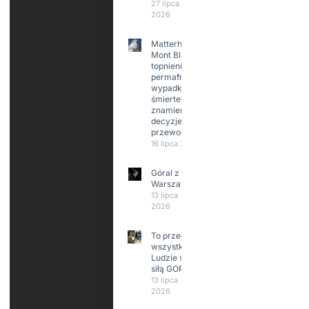
27 lipca
2026
Matterhorn i
Mont Blanc:
topnienie
permafrost,
wypadki
śmiertelne,
znamienne
decyzje
przewodników
16 lipca 2026
Góral z
Warszawy.
13 lipca
2026
To przede
wszystkim
Ludzie są
siłą GOPR
13 lipca
2026