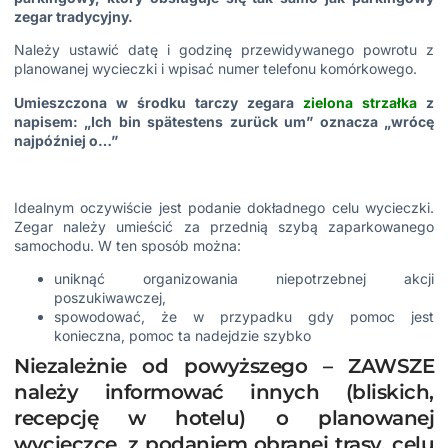
zegar tradycyjny.
Należy ustawić datę i godzinę przewidywanego powrotu z
planowanej wycieczki i wpisać numer telefonu komórkowego.
Umieszczona w środku tarczy zegara
zielona strzałka
z
napisem: „Ich bin spätestens zurück um” oznacza „wrócę
najpóźniej o…”
Idealnym oczywiście jest podanie dokładnego celu wycieczki.
Zegar należy umieścić za przednią szybą zaparkowanego
samochodu. W ten sposób można:
uniknąć organizowania
niepotrzebnej akcji
poszukiwawczej
,
spowodować, że w przypadku gdy pomoc jest
konieczna, pomoc ta nadejdzie szybko
Niezależnie od powyższego – ZAWSZE
należy informować innych (bliskich,
recepcję w hotelu) o planowanej
wycieczce, z podaniem obranej trasy, celu