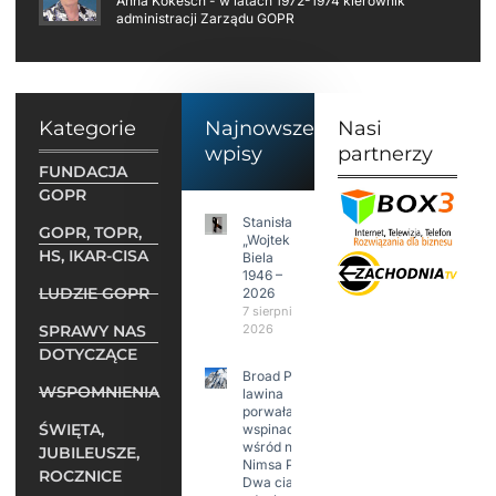
Anna Kokesch - w latach 1972-1974 kierownik
administracji Zarządu GOPR
Kategorie
Najnowsze
Nasi
wpisy
partnerzy
FUNDACJA
GOPR
Stanisław
GOPR, TOPR,
„Wojtek”
HS, IKAR-CISA
Biela
1946 –
LUDZIE GOPR
2026
7 sierpnia
SPRAWY NAS
2026
DOTYCZĄCE
Broad Peak:
WSPOMNIENIA
lawina
porwała 10
ŚWIĘTA,
wspinaczy,
wśród nich
JUBILEUSZE,
Nimsa Purję.
ROCZNICE
Dwa ciała