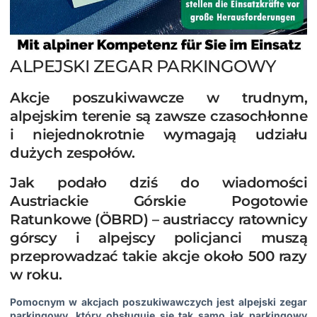
ALPEJSKI ZEGAR PARKINGOWY
Akcje poszukiwawcze w trudnym,
alpejskim terenie są zawsze czasochłonne
i niejednokrotnie wymagają udziału
dużych zespołów.
Jak podało dziś do wiadomości
Austriackie Górskie Pogotowie
Ratunkowe (ÖBRD) – austriaccy ratownicy
górscy i alpejscy policjanci muszą
przeprowadzać takie akcje około 500 razy
w roku.
Pomocnym w akcjach poszukiwawczych jest alpejski zegar
parkingowy, który obsługuje się tak samo jak parkingowy