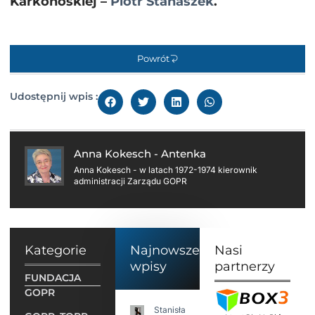
Karkonoskiej –
Piotr Stanaszek
.
Powrót
Udostępnij wpis :
Anna Kokesch - Antenka
Anna Kokesch - w latach 1972-1974 kierownik
administracji Zarządu GOPR
Kategorie
Najnowsze
Nasi
wpisy
partnerzy
FUNDACJA
GOPR
Stanisław