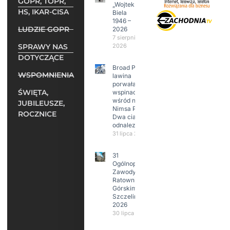
GOPR, TOPR,
„Wojtek”
HS, IKAR-CISA
Biela
1946 –
LUDZIE GOPR
2026
7 sierpnia
SPRAWY NAS
2026
DOTYCZĄCE
Broad Peak:
WSPOMNIENIA
lawina
porwała 10
ŚWIĘTA,
wspinaczy,
wśród nich
JUBILEUSZE,
Nimsa Purję.
ROCZNICE
Dwa ciała
odnalezione.
31 lipca 2026
31
Ogólnopolskie
Zawody w
Ratownictwie
Górskim –
Szczeliniec
2026
30 lipca 2026