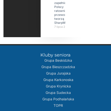
zapełniona?
Polscy
ratownicy i
przewodnicy
tworzą
SharpMap
7 lipca 2026
Kluby seniora
Grupa Beskidzka​
Grupa Bieszczadzka
Grupa Jurajska
Grupa Karkonoska
Grupa Krynicka
Grupa Sudecka
Grupa Podhalańska
TOPR