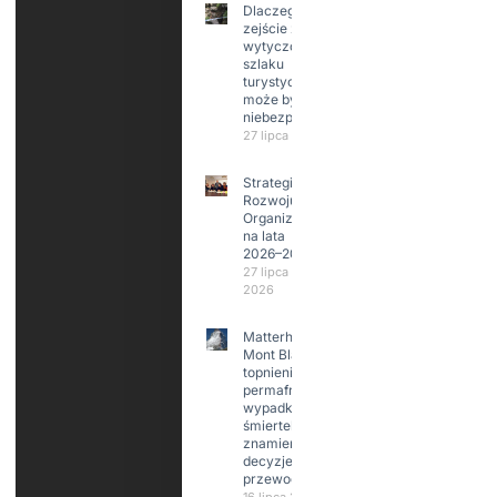
Dlaczego
zejście z
wytyczonego
szlaku
turystycznego
może być
niebezpieczne?
27 lipca 2026
Strategia
Rozwoju
Organizacji
na lata
2026–2029
27 lipca
2026
Matterhorn i
Mont Blanc:
topnienie
permafrost,
wypadki
śmiertelne,
znamienne
decyzje
przewodników