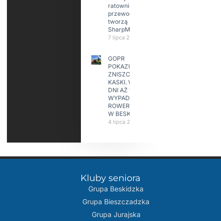
ratownicy i
przewodnicy
tworzą
SharpMap
7 lipca 2026
GOPR
POKAZUJE
ZNISZCZONE
KASKI. W KILKA
DNI AŻ 15
WYPADKÓW
ROWERZYSTÓW
W BESKIDACH
4 lipca 2026
Kluby seniora
Grupa Beskidzka​
Grupa Bieszczadzka
Grupa Jurajska