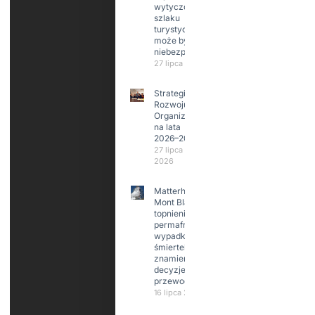
wytyczonego
szlaku
turystycznego
może być
niebezpieczne?
27 lipca 2026
Strategia
Rozwoju
Organizacji
na lata
2026–2029
27 lipca
2026
Matterhorn i
Mont Blanc:
topnienie
permafrost,
wypadki
śmiertelne,
znamienne
decyzje
przewodników
16 lipca 2026