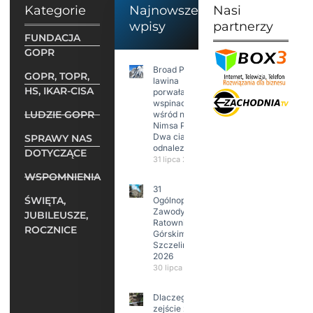
Kategorie
Najnowsze
Nasi
wpisy
partnerzy
FUNDACJA
GOPR
Broad Peak:
GOPR, TOPR,
lawina
HS, IKAR-CISA
porwała 10
wspinaczy,
LUDZIE GOPR
wśród nich
Nimsa Purję.
Dwa ciała
SPRAWY NAS
odnalezione.
DOTYCZĄCE
31 lipca 2026
WSPOMNIENIA
31
ŚWIĘTA,
Ogólnopolskie
Zawody w
JUBILEUSZE,
Ratownictwie
ROCZNICE
Górskim –
Szczeliniec
2026
30 lipca 2026
Dlaczego
zejście z