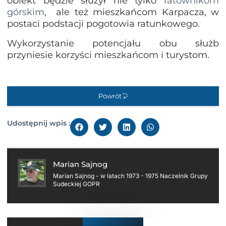
obiekt będzie służył nie tylko
ratownikom
górskim
, ale też mieszkańcom Karpacza, w
postaci podstacji pogotowia ratunkowego.
Wykorzystanie potencjału obu służb
przyniesie korzyści mieszkańcom i turystom.
Powrót
Udostępnij wpis :
Marian Sajnog
Marian Sajnog - w latach 1973 - 1975 Naczelnik Grupy
Sudeckiej GOPR