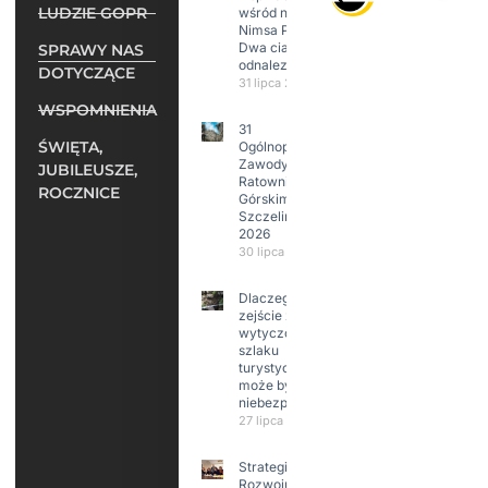
LUDZIE GOPR
wśród nich
Nimsa Purję.
Dwa ciała
SPRAWY NAS
odnalezione.
DOTYCZĄCE
31 lipca 2026
WSPOMNIENIA
31
ŚWIĘTA,
Ogólnopolskie
Zawody w
JUBILEUSZE,
Ratownictwie
ROCZNICE
Górskim –
Szczeliniec
2026
30 lipca 2026
Dlaczego
zejście z
wytyczonego
szlaku
turystycznego
może być
niebezpieczne?
27 lipca 2026
Strategia
Rozwoju