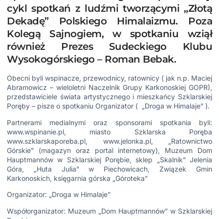
cykl spotkań z ludźmi tworzącymi „Złotą
Dekadę” Polskiego Himalaizmu. Poza
Kolegą Sajnogiem, w spotkaniu wziął
również Prezes Sudeckiego Klubu
Wysokogórskiego – Roman Bebak.
Obecni byli wspinacze, przewodnicy, ratownicy ( jak n.p.
Maciej
Abramowicz
– wieloletni Naczelnik Grupy Karkonoskiej GOPR),
przedstawiciele świata artystycznego i mieszkańcy Szklarskiej
Poręby – pisze o spotkaniu Organizator ( „Droga w Himalaje” ).
Partnerami medialnymi oraz sponsorami spotkania byli:
www.wspinanie.pl
, miasto Szklarska Poręba
www.szklarskaporeba.pl
,
www.jelonka.pl
, „Ratownictwo
Górskie” (magazyn oraz portal internetowy), Muzeum Dom
Hauptmannów w Szklarskiej Porębie, sklep „Skalnik” Jelenia
Góra, „Huta Julia” w Piechowicach, Związek Gmin
Karkonoskich, księgarnia górska „Góroteka”
Organizator: „Droga w Himalaje”
Współorganizator: Muzeum „Dom Hauptmannów” w Szklarskiej