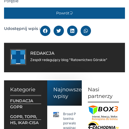
Porębie
Powrót
Udostępnij wpis :
REDAKCJA
Zespół redagujący blog "Ratownictwo Górskie"
Kategorie
Najnowsze
Nasi
wpisy
partnerzy
FUNDACJA
GOPR
Broad Peak:
GOPR, TOPR,
lawina
HS, IKAR-CISA
porwała 10
wspinaczy,