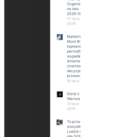
Organizacji
na lata
2026–2029
27 lipca
2026
Matterhorn i
Mont Blanc:
topnienie
permafrost,
wypadki
śmiertelne,
znamienne
decyzje
przewodników
16 lipca 2026
Góral z
Warszawy.
13 lipca
2026
To przede
wszystkim
Ludzie są
siłą GOPR