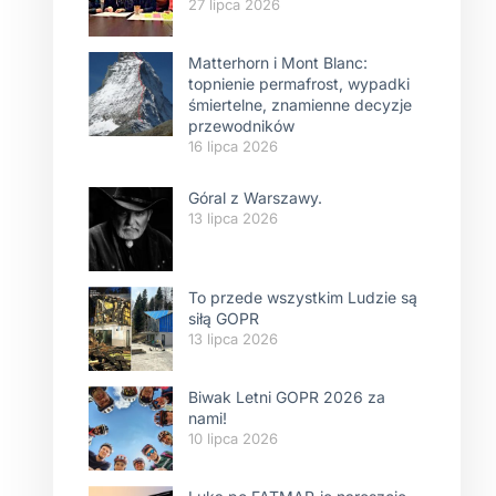
27 lipca 2026
Matterhorn i Mont Blanc:
topnienie permafrost, wypadki
śmiertelne, znamienne decyzje
przewodników
16 lipca 2026
Góral z Warszawy.
13 lipca 2026
To przede wszystkim Ludzie są
siłą GOPR
13 lipca 2026
Biwak Letni GOPR 2026 za
nami!
10 lipca 2026