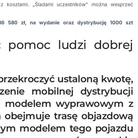
t z kosztami. „Śladami uczestników” można wesprzeć
6 580 zł, na wydanie oraz dystrybucję 1000 szt
c pomoc ludzi dobrej
rzekroczyć ustaloną kwotę,
enie mobilnej dystrybucji
6, modelem wyprawowym z
ta obejmuje trasę objazdową
nym modelem tego pojazdu