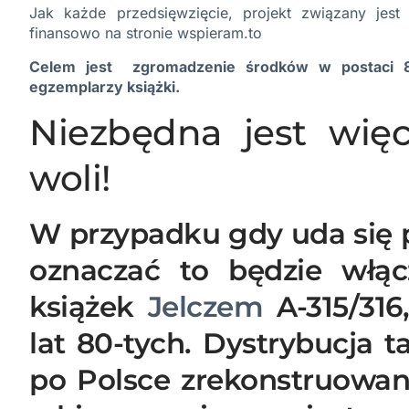
Jak każde przedsięwzięcie, projekt związany jes
finansowo na stronie
wspieram.to
Celem jest zgromadzenie środków w postaci 8
egzemplarzy książki.
Niezbędna jest wię
woli!
W przypadku gdy uda się p
oznaczać to będzie włącz
książek
Jelczem
A-315/31
lat 80-tych. Dystrybucja 
po Polsce zrekonstruowa