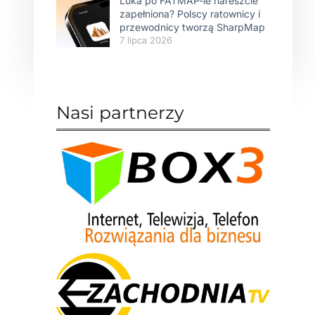
Luka po FATMAP-ie nareszcie
zapełniona? Polscy ratownicy i
przewodnicy tworzą SharpMap
7 lipca 2026
Nasi partnerzy