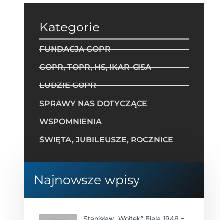
Kategorie
FUNDACJA GOPR
GOPR, TOPR, HS, IKAR-CISA
LUDZIE GOPR
SPRAWY NAS DOTYCZĄCE
WSPOMNIENIA
ŚWIĘTA, JUBILEUSZE, ROCZNICE
Najnowsze wpisy
Stanisław „Wojtek” Biela 1946 –