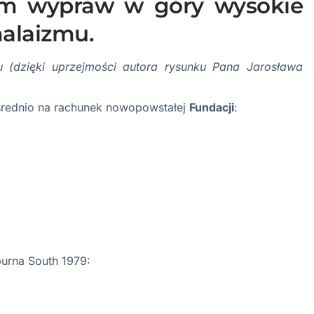
rem wypraw w góry wysokie
malaizmu.
(dzięki uprzejmości autora rysunku Pana Jarosława
rednio na rachunek nowopowstałej
Fundacji
:
urna South 1979: