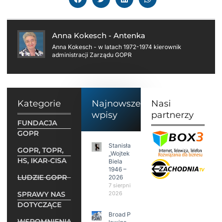
Anna Kokesch - Antenka
Anna Kokesch - w latach 1972-1974 kierownik
administracji Zarządu GOPR
Kategorie
Najnowsze
Nasi
wpisy
partnerzy
FUNDACJA
GOPR
Stanisław
GOPR, TOPR,
„Wojtek”
HS, IKAR-CISA
Biela
1946 –
LUDZIE GOPR
2026
7 sierpnia
SPRAWY NAS
2026
DOTYCZĄCE
Broad Peak:
WSPOMNIENIA