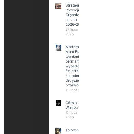
Strategia
Rozwoju
Organizacji
na lata
2026–2029
27 lipca
2026
Matterhorn i
Mont Blanc:
topnienie
permafrost,
wypadki
śmiertelne,
znamienne
decyzje
przewodników
16 lipca 2026
Góral z
Warszawy.
13 lipca
2026
To przede