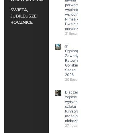
lawina
porwała 10
ŚWIĘTA,
wspinaczy,
wśród nich
JUBILEUSZE,
Nimsa Purję.
ROCZNICE
Dwa ciała
odnalezione.
31 lipca 2026
31
Ogólnopolskie
Zawody w
Ratownictwie
Górskim –
Szczeliniec
2026
30 lipca 2026
Dlaczego
zejście z
wytyczonego
szlaku
turystycznego
może być
niebezpieczne?
27 lipca 2026