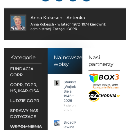
Anna Kokesch - Antenka
Anna Kokesch - w latach 1972-1974 kierownik
administracji Zarządu GOPR
Kategorie
Najnowsze
Nasi
wpisy
partnerzy
FUNDACJA
GOPR
Stanisław
GOPR, TOPR,
„Wojtek”
HS, IKAR-CISA
Biela
1946 –
LUDZIE GOPR
2026
7 sierpnia
SPRAWY NAS
2026
DOTYCZĄCE
Broad Peak:
WSPOMNIENIA
lawina