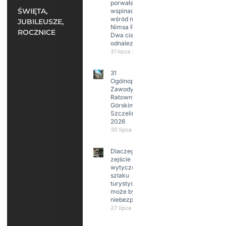
porwała 10
ŚWIĘTA,
wspinaczy,
wśród nich
JUBILEUSZE,
Nimsa Purję.
ROCZNICE
Dwa ciała
odnalezione.
31 lipca 2026
31
Ogólnopolskie
Zawody w
Ratownictwie
Górskim –
Szczeliniec
2026
30 lipca 2026
Dlaczego
zejście z
wytyczonego
szlaku
turystycznego
może być
niebezpieczne?
27 lipca 2026