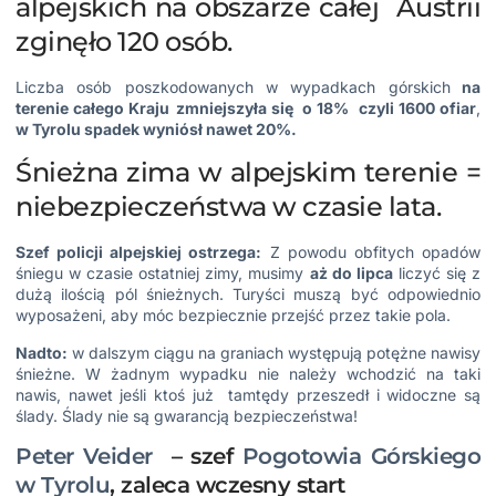
alpejskich na obszarze całej Austrii
zginęło 120 osób.
Liczba osób poszkodowanych w wypadkach górskich
na
terenie całego Kraju
zmniejszyła się o 18% czyli 1600 ofiar
,
w Tyrolu spadek wyniósł nawet 20%.
Śnieżna zima w alpejskim terenie =
niebezpieczeństwa w czasie lata.
Szef policji alpejskiej ostrzega:
Z powodu obfitych opadów
śniegu w czasie ostatniej zimy, musimy
aż do lipca
liczyć się z
dużą ilością pól śnieżnych. Turyści muszą być odpowiednio
wyposażeni, aby móc bezpiecznie przejść przez takie pola.
Nadto:
w dalszym ciągu na graniach występują potężne nawisy
śnieżne. W żadnym wypadku nie należy wchodzić na taki
nawis, nawet jeśli ktoś już tamtędy przeszedł i widoczne są
ślady. Ślady nie są gwarancją bezpieczeństwa!
Peter Veider
– szef
Pogotowia Górskiego
w Tyrolu
, zaleca wczesny start