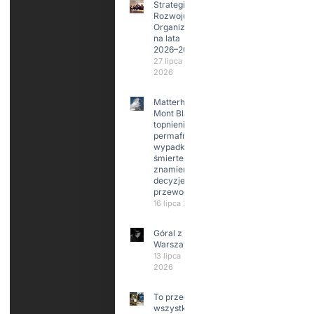
Strategia
Rozwoju
Organizacji
na lata
2026–2029
27 lipca
2026
Matterhorn i
Mont Blanc:
topnienie
permafrost,
wypadki
śmiertelne,
znamienne
decyzje
przewodników
16 lipca 2026
Góral z
Warszawy.
13 lipca
2026
To przede
wszystkim