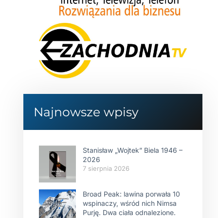
Najnowsze wpisy
Stanisław „Wojtek” Biela 1946 –
2026
7 sierpnia 2026
Broad Peak: lawina porwała 10
wspinaczy, wśród nich Nimsa
Purję. Dwa ciała odnalezione.