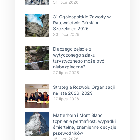
31 lipca 2026
31 Ogólnopolskie Zawody w
Ratownictwie Górskim –
Szczeliniec 2026
30 lipca 2026
Dlaczego zejście z
wytyczonego szlaku
turystycznego może być
niebezpieczne?
27 lipca 2026
Strategia Rozwoju Organizacji
na lata 2026–2029
27 lipca 2026
Matterhorn i Mont Blanc:
topnienie permafrost, wypadki
śmiertelne, znamienne decyzje
przewodników
16 lipca 2026