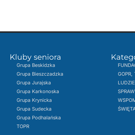
Kluby seniora
Kateg
Grupa Beskidzka​
FUNDA
Grupa Bieszczadzka
GOPR, 
Grupa Jurajska
LUDZI
Grupa Karkonoska
SPRAW
Grupa Krynicka
WSPOM
Grupa Sudecka
ŚWIĘTA
Grupa Podhalańska
TOPR