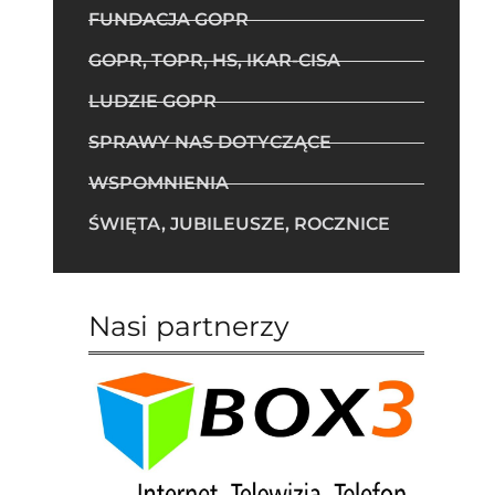
FUNDACJA GOPR
GOPR, TOPR, HS, IKAR-CISA
LUDZIE GOPR
SPRAWY NAS DOTYCZĄCE
WSPOMNIENIA
ŚWIĘTA, JUBILEUSZE, ROCZNICE
Nasi partnerzy