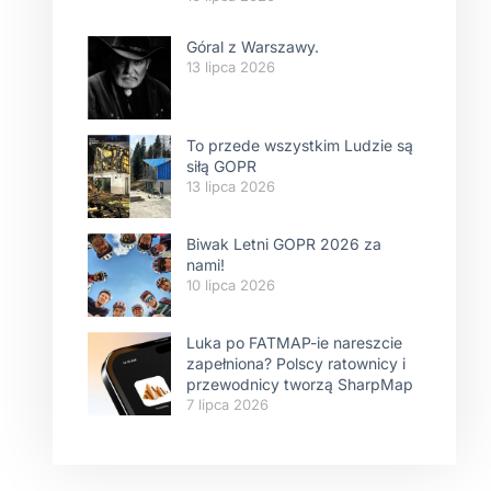
Góral z Warszawy.
13 lipca 2026
To przede wszystkim Ludzie są
siłą GOPR
13 lipca 2026
Biwak Letni GOPR 2026 za
nami!
10 lipca 2026
Luka po FATMAP-ie nareszcie
zapełniona? Polscy ratownicy i
przewodnicy tworzą SharpMap
7 lipca 2026