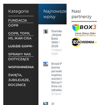
Kategorie
Najnowsze
Nasi
wpisy
partnerzy
FUNDACJA
GOPR
Stanisław
GOPR, TOPR,
„Wojtek”
HS, IKAR-CISA
Biela
1946 –
LUDZIE GOPR
2026
7 sierpnia
SPRAWY NAS
2026
DOTYCZĄCE
Broad Peak:
WSPOMNIENIA
lawina
porwała 10
ŚWIĘTA,
wspinaczy,
wśród nich
JUBILEUSZE,
Nimsa Purję.
ROCZNICE
Dwa ciała
odnalezione.
31 lipca 2026
31