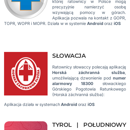
której ratownicy w Polsce mogą
precyzyjnie namierzyć osobę
wzywającą pomocy w górach.
Aplikacja pozwala na kontakt z GOPR,
TOPR, WOPR i MOPR. Działa w w systemie
Android
oraz
iOS
SŁOWACJA
Ratownicy słowaccy polecają aplikację
Horská záchranná služba
,
umożliwiającą dzwonienie pod
numer
alarmowy 18300
słowackiego
Górskiego Pogotowia Ratunkowego
(Horská záchranná služba):
Aplikacja działa w systemach
Android
oraz
iOS
TYROL | POŁUDNIOWY