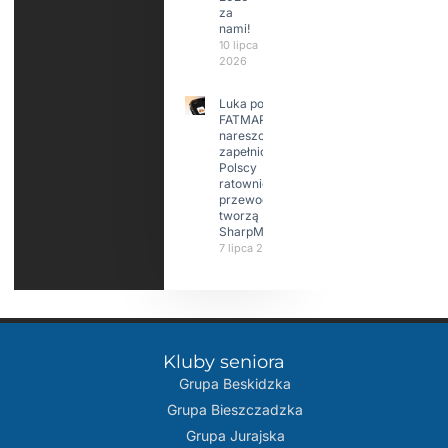
za
nami!
10 lipca
2026
Luka po
FATMAP-ie
nareszcie
zapełniona?
Polscy
ratownicy i
przewodnicy
tworzą
SharpMap
7 lipca 2026
Kluby seniora
Grupa Beskidzka​
Grupa Bieszczadzka
Grupa Jurajska