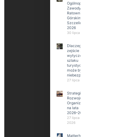
Ogólnopolskie
Zawody w
Ratownictwie
Górskim –
Szczeliniec
2026
30 lipca 2026
Dlaczego
zejście z
wytyczonego
szlaku
turystycznego
może być
niebezpieczne?
27 lipca 2026
Strategia
Rozwoju
Organizacji
na lata
2026–2029
27 lipca
2026
Matterhorn i