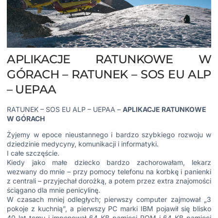
APLIKACJE RATUNKOWE W
GÓRACH – RATUNEK – SOS EU ALP
– UEPAA
RATUNEK – SOS EU ALP – UEPAA –
APLIKACJE RATUNKOWE
W GÓRACH
Żyjemy w epoce nieustannego i bardzo szybkiego rozwoju w
dziedzinie medycyny, komunikacji i informatyki.
I całe szczęście.
Kiedy jako małe dziecko bardzo zachorowałam, lekarz
wezwany do mnie – przy pomocy telefonu na korbkę i panienki
z centrali – przyjechał dorożką, a potem przez extra znajomości
ściągano dla mnie penicylinę.
W czasach mniej odległych; pierwszy computer zajmował „3
pokoje z kuchnią”, a pierwszy PC marki IBM pojawił się blisko
40 lat temu i imponował 64 KB pamięci ROM i 64 KB pamięci