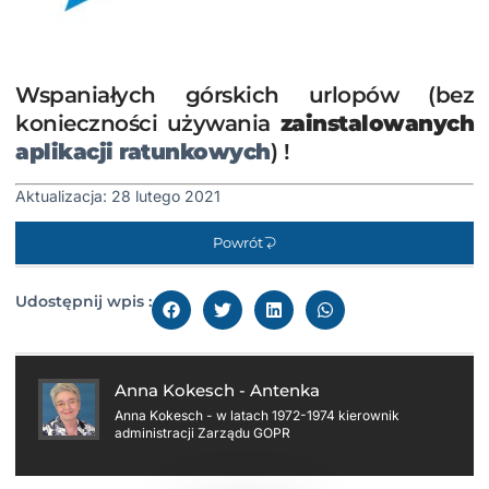
Wspaniałych górskich urlopów (bez
konieczności używania
zainstalowanych
aplikacji ratunkowych
) !
Aktualizacja: 28 lutego 2021
Powrót
Udostępnij wpis :
Anna Kokesch - Antenka
Anna Kokesch - w latach 1972-1974 kierownik
administracji Zarządu GOPR