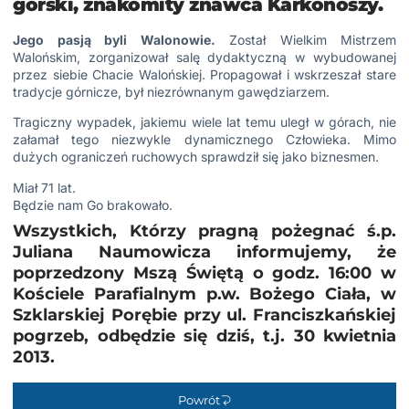
górski, znakomity znawca Karkonoszy.
Jego pasją byli Walonowie
.
Został Wielkim Mistrzem
Walońskim, zorganizował salę dydaktyczną w wybudowanej
przez siebie Chacie Walońskiej. Propagował i wskrzeszał stare
tradycje górnicze, był niezrównanym gawędziarzem.
Tragiczny wypadek, jakiemu wiele lat temu uległ w górach, nie
załamał tego niezwykle dynamicznego Człowieka. Mimo
dużych ograniczeń ruchowych sprawdził się jako biznesmen.
Miał 71 lat.
Będzie nam Go brakowało.
Wszystkich, Którzy pragną pożegnać ś.p.
Juliana Naumowicza informujemy, że
poprzedzony Mszą Świętą o godz. 16:00 w
Kościele Parafialnym p.w. Bożego Ciała, w
Szklarskiej Porębie przy ul. Franciszkańskiej
pogrzeb, odbędzie się dziś, t.j. 30 kwietnia
2013.
Powrót