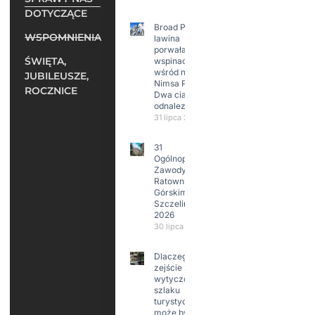
DOTYCZĄCE
Broad Peak:
WSPOMNIENIA
lawina
porwała 10
ŚWIĘTA,
wspinaczy,
wśród nich
JUBILEUSZE,
Nimsa Purję.
ROCZNICE
Dwa ciała
odnalezione.
31 lipca 2026
31
Ogólnopolskie
Zawody w
Ratownictwie
Górskim –
Szczeliniec
2026
30 lipca 2026
Dlaczego
zejście z
wytyczonego
szlaku
turystycznego
może być