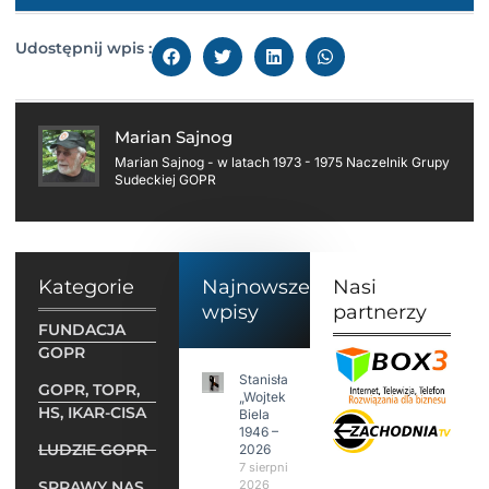
Udostępnij wpis :
Marian Sajnog
Marian Sajnog - w latach 1973 - 1975 Naczelnik Grupy
Sudeckiej GOPR
Kategorie
Najnowsze
Nasi
wpisy
partnerzy
FUNDACJA
GOPR
Stanisław
GOPR, TOPR,
„Wojtek”
HS, IKAR-CISA
Biela
1946 –
LUDZIE GOPR
2026
7 sierpnia
SPRAWY NAS
2026