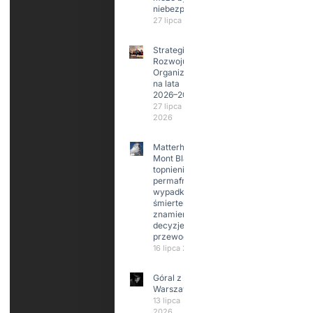
niebezpieczne?
27 lipca 2026
Strategia
Rozwoju
Organizacji
na lata
2026–2029
27 lipca
2026
Matterhorn i
Mont Blanc:
topnienie
permafrost,
wypadki
śmiertelne,
znamienne
decyzje
przewodników
16 lipca 2026
Góral z
Warszawy.
13 lipca
2026