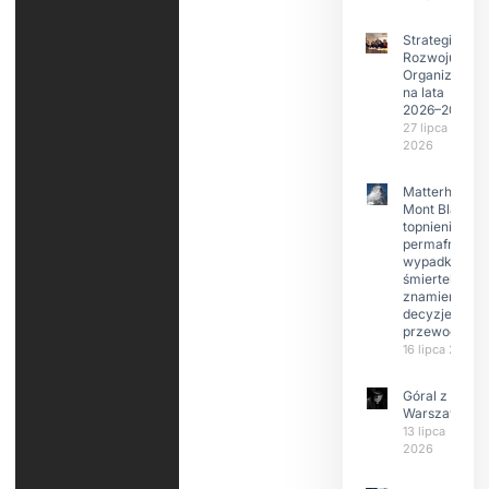
Strategia
Rozwoju
Organizacji
na lata
2026–2029
27 lipca
2026
Matterhorn i
Mont Blanc:
topnienie
permafrost,
wypadki
śmiertelne,
znamienne
decyzje
przewodnikó
16 lipca 2026
Góral z
Warszawy.
13 lipca
2026