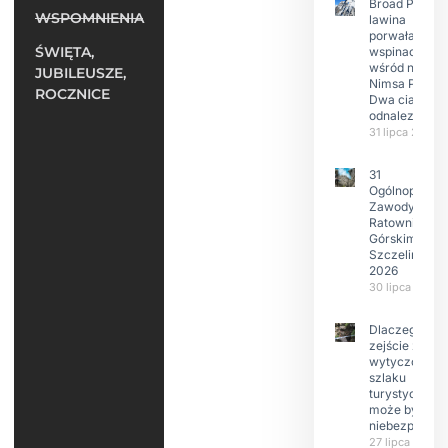
Broad Peak:
WSPOMNIENIA
lawina
porwała 10
ŚWIĘTA,
wspinaczy,
wśród nich
JUBILEUSZE,
Nimsa Purję.
ROCZNICE
Dwa ciała
odnalezione.
31 lipca 2026
31
Ogólnopolski
Zawody w
Ratownictwie
Górskim –
Szczeliniec
2026
30 lipca 2026
Dlaczego
zejście z
wytyczonego
szlaku
turystyczneg
może być
niebezpieczn
27 lipca 2026