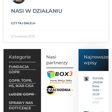
NASI W DZIAŁANIU
CZYTAJ DALEJ»
27 kwietnia 2015
Kategorie
Nasi
Najnowsze
partnerzy
wpisy
FUNDACJA
GOPR
Stanisław
GOPR, TOPR,
„Wojtek”
HS, IKAR-CISA
Biela
1946 –
LUDZIE GOPR
2026
7 sierpnia
SPRAWY NAS
2026
DOTYCZĄCE