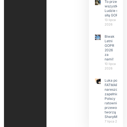
To przede
wszystkim
Ludzie są
siłą GOPR
13 lipca
2026
Biwak
Letni
GOPR
2026
za
nami!
10 lipca
2026
Luka po
FATMAP-ie
nareszcie
zapełniona?
Polscy
ratownicy i
przewodnicy
tworzą
SharpMap
7 lipca 2026