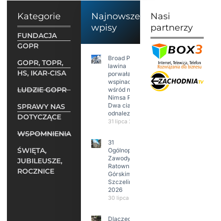
Kategorie
Najnowsze
Nasi
wpisy
partnerzy
FUNDACJA
GOPR
Broad Peak:
GOPR, TOPR,
lawina
HS, IKAR-CISA
porwała 10
wspinaczy,
LUDZIE GOPR
wśród nich
Nimsa Purję.
Dwa ciała
SPRAWY NAS
odnalezione.
DOTYCZĄCE
31 lipca 2026
WSPOMNIENIA
31
ŚWIĘTA,
Ogólnopolskie
Zawody w
JUBILEUSZE,
Ratownictwie
ROCZNICE
Górskim –
Szczeliniec
2026
30 lipca 2026
Dlaczego