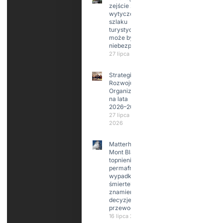
zejście z
wytyczonego
szlaku
turystycznego
może być
niebezpieczne?
27 lipca 2026
Strategia
Rozwoju
Organizacji
na lata
2026–2029
27 lipca
2026
Matterhorn i
Mont Blanc:
topnienie
permafrost,
wypadki
śmiertelne,
znamienne
decyzje
przewodników
16 lipca 2026