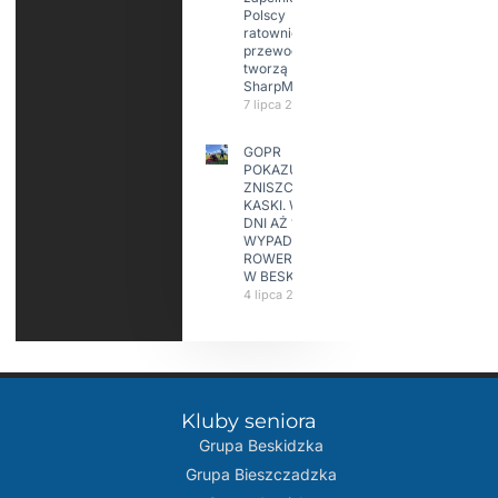
Polscy
ratownicy i
przewodnicy
tworzą
SharpMap
7 lipca 2026
GOPR
POKAZUJE
ZNISZCZONE
KASKI. W KILKA
DNI AŻ 15
WYPADKÓW
ROWERZYSTÓW
W BESKIDACH
4 lipca 2026
Kluby seniora
Grupa Beskidzka​
Grupa Bieszczadzka