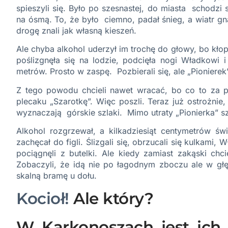
spieszyli się. Było po szesnastej, do miasta schodzi
na ósmą. To, że było ciemno, padał śnieg, a wiatr gn
drogę znali jak własną kieszeń.
Ale chyba alkohol uderzył im trochę do głowy, bo kło
poślizgnęła się na lodzie, podcięła nogi Władkowi i 
metrów. Prosto w zaspę. Pozbierali się, ale „Pionierek
Z tego powodu chcieli nawet wracać, bo co to za p
plecaku „Szarotkę”. Więc poszli. Teraz już ostrożnie
wyznaczają górskie szlaki. Mimo utraty „Pionierka” sz
Alkohol rozgrzewał, a kilkadziesiąt centymetrów ś
zachęcał do figli. Ślizgali się, obrzucali się kulkami, 
pociągnęli z butelki. Ale kiedy zamiast zakąski chci
Zobaczyli, że idą nie po łagodnym zboczu ale w gł
skalną bramę u dołu.
Kocioł!
Ale który?
W Karkonoszach jest ich 