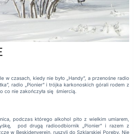
E
e w czasach, kiedy nie było „Handy”, a przenośne radio
ka”, radio „Pionier” i trójka karkonoskich górali rodem z
 co nie zakończyła się śmiercią.
ica, podczas którego alkohol pito z wielkim umiarem,
śkę, pod drugą radioodbiornik „Pionier” i razem z
cze w Beskidenverein, ruszyli do Szklarskiej Poręby. Nie