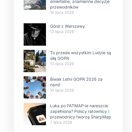
śmiertelne, znamienne decyzje
przewodników
16 lipca 2026
Góral z Warszawy.
13 lipca 2026
To przede wszystkim Ludzie są
siłą GOPR
13 lipca 2026
Biwak Letni GOPR 2026 za
nami!
10 lipca 2026
Luka po FATMAP-ie nareszcie
zapełniona? Polscy ratownicy i
przewodnicy tworzą SharpMap
7 lipca 2026