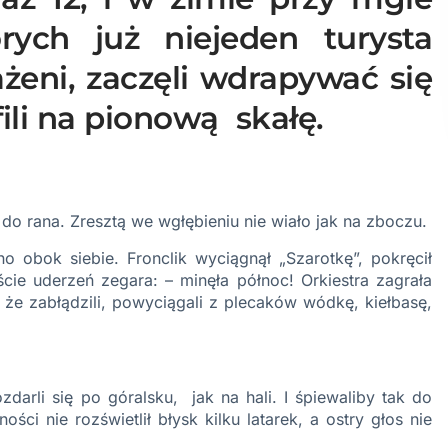
rych już niejeden turysta
rażeni, zaczęli wdrapywać się
ili na pionową skałę.
 do rana. Zresztą we wgłębieniu nie wiało jak na zboczu.
o obok siebie. Fronclik wyciągnął „Szarotkę”, pokręcił
ście uderzeń zegara: – minęła północ! Orkiestra zagrała
że zabłądzili, powyciągali z plecaków wódkę, kiełbasę,
arli się po góralsku, jak na hali. I śpiewaliby tak do
ci nie rozświetlił błysk kilku latarek, a ostry głos nie