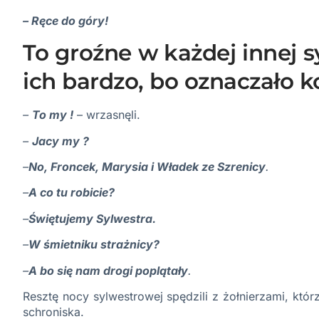
– Ręce do góry!
To groźne w każdej innej 
ich bardzo, bo oznaczało k
–
To my !
– wrzasnęli.
–
Jacy my ?
–
No, Froncek, Marysia i Władek ze Szrenicy
.
–
A co tu robicie?
–
Świętujemy Sylwestra.
–
W śmietniku strażnicy?
–
A bo się nam drogi poplątały
.
Resztę nocy sylwestrowej spędzili z żołnierzami, któ
schroniska.