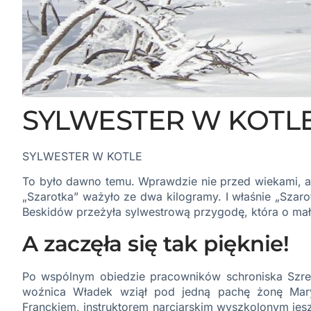
SYLWESTER W KOTL
SYLWESTER
W KOTLE
To było dawno temu. Wprawdzie nie przed wiekami, al
„Szarotka” ważyło ze dwa kilogramy. I właśnie „Szarot
Beskidów przeżyła sylwestrową przygodę, która o mało
A zaczęła się tak pięknie!
Po wspólnym obiedzie pracowników schroniska Szren
woźnica Władek wziął pod jedną pachę żonę Mary
Franckiem, instruktorem narciarskim wyszkolonym jesz