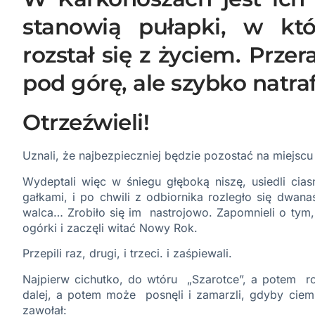
stanowią pułapki, w któ
rozstał się z życiem. Prze
pod górę, ale szybko natraf
Otrzeźwieli!
Uznali, że najbezpieczniej będzie pozostać na miejscu
Wydeptali więc w śniegu głęboką niszę, usiedli ciasn
gałkami, i po chwili z odbiornika rozległo się dwana
walca… Zrobiło się im nastrojowo. Zapomnieli o tym, 
ogórki i zaczęli witać Nowy Rok.
Przepili raz, drugi, i trzeci. i zaśpiewali.
Najpierw cichutko, do wtóru „Szarotce”, a potem rozd
dalej, a potem może posnęli i zamarzli, gdyby ciemnoś
zawołał: