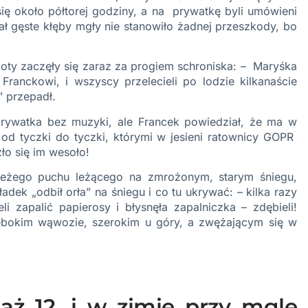
 się około półtorej godziny, a na prywatkę byli umówieni
ał gęste kłęby mgły nie stanowiło żadnej przeszkody, bo
poty zaczęły się zaraz za progiem schroniska: – Maryśka
Franckowi, i wszyscy przelecieli po lodzie kilkanaście
” przepadł.
rywatka bez muzyki, ale Francek powiedział, że ma w
, od tyczki do tyczki, którymi w jesieni ratownicy GOPR
ło się im wesoło!
wieżego puchu leżącego na zmrożonym, starym śniegu,
Władek „odbił orła” na śniegu i co tu ukrywać: – kilka razy
eli zapalić papierosy i błysnęła zapalniczka – zdębieli!
ębokim wąwozie, szerokim u góry, a zwężającym się w
aż 12, i w zimie przy mgle