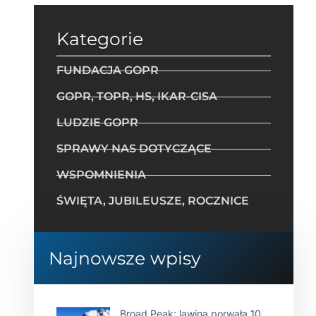
Kategorie
FUNDACJA GOPR
GOPR, TOPR, HS, IKAR-CISA
LUDZIE GOPR
SPRAWY NAS DOTYCZĄCE
WSPOMNIENIA
ŚWIĘTA, JUBILEUSZE, ROCZNICE
Najnowsze wpisy
Broad Peak: lawina porwała 10