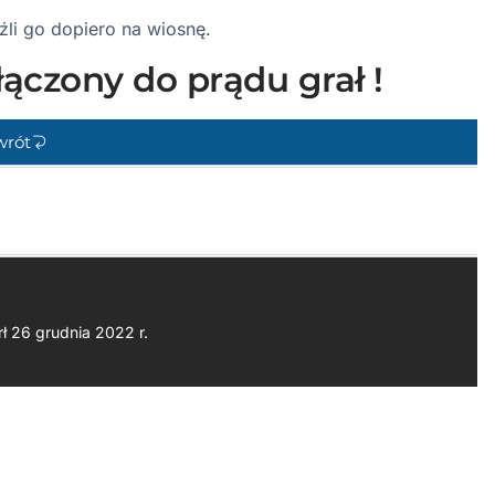
źli go dopiero na wiosnę.
łączony do prądu grał !
wrót
ł 26 grudnia 2022 r.