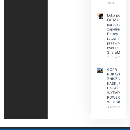
2026
Luka po
FATMAP-ie
nareszcie
zapełniona?
Polscy
ratownicy i
przewodnicy
tworzą
SharpMap
7 lipca 2026
GOPR
POKAZUJE
ZNISZCZONE
KASKI. W KIL
DNI AŻ 15
WYPADKÓW
ROWERZYST
W BESKIDAC
4 lipca 2026