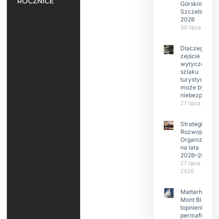
ROCZNICE
Górskim –
Szczeliniec
2026
30 lipca 2026
Dlaczego
zejście z
wytyczonego
szlaku
turystyczneg
może być
niebezpieczn
27 lipca 2026
Strategia
Rozwoju
Organizacji
na lata
2026–2029
27 lipca
2026
Matterhorn i
Mont Blanc:
topnienie
permafrost,