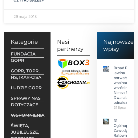
CZYTAJ DALEJ»
29 maja 2013
Kategorie
Nasi
Najnowsze
partnerzy
wpisy
FUNDACJA
GOPR
Broad Peak:
GOPR, TOPR,
lawina
HS, IKAR-CISA
porwała 10
wspinaczy,
LUDZIE GOPR
wśród nich
Nimsa Purję.
Dwa ciała
SPRAWY NAS
odnalezione.
DOTYCZĄCE
31 lipca 2026
WSPOMNIENIA
31
ŚWIĘTA,
Ogólnopolski
Zawody w
JUBILEUSZE,
Ratownictwie