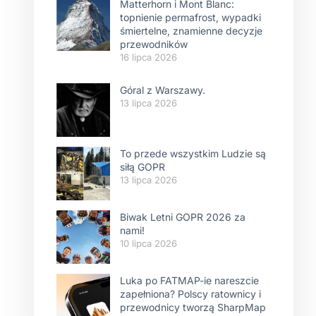
Matterhorn i Mont Blanc:
topnienie permafrost, wypadki
śmiertelne, znamienne decyzje
przewodników
16 lipca 2026
Góral z Warszawy.
13 lipca 2026
To przede wszystkim Ludzie są
siłą GOPR
13 lipca 2026
Biwak Letni GOPR 2026 za
nami!
10 lipca 2026
Luka po FATMAP-ie nareszcie
zapełniona? Polscy ratownicy i
przewodnicy tworzą SharpMap