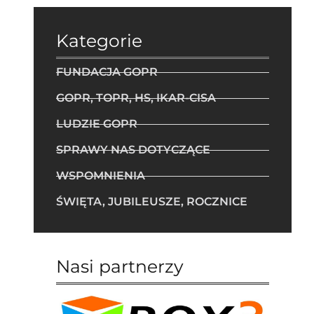
Kategorie
FUNDACJA GOPR
GOPR, TOPR, HS, IKAR-CISA
LUDZIE GOPR
SPRAWY NAS DOTYCZĄCE
WSPOMNIENIA
ŚWIĘTA, JUBILEUSZE, ROCZNICE
Nasi partnerzy