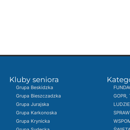
Kluby seniora
Kateg
Grupa Beskidzka​
FUNDA
Grupa Bieszczadzka
GOPR, 
Grupa Jurajska
LUDZI
Grupa Karkonoska
SPRAW
Grupa Krynicka
WSPOM
Grupa Sudecka
ŚWIĘTA