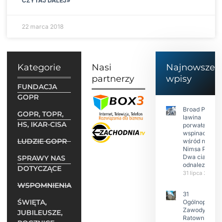
CZYTAJ DALEJ»
22 marca 2018
Kategorie
Nasi
Najnowsze
partnerzy
wpisy
FUNDACJA
GOPR
Broad Peak:
GOPR, TOPR,
lawina
HS, IKAR-CISA
porwała 10
wspinaczy,
LUDZIE GOPR
wśród nich
Nimsa Purję.
Dwa ciała
SPRAWY NAS
odnalezione.
DOTYCZĄCE
31 lipca 2026
WSPOMNIENIA
31
ŚWIĘTA,
Ogólnopolski
Zawody w
JUBILEUSZE,
Ratownictwie