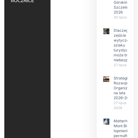
ROCZNICE
Górskim –
Szczeliniec
2026
30 lipca 2026
Dlaczego
zejście z
wytyczonego
szlaku
turystyczneg
może być
niebezpieczn
27 lipca 2026
Strategia
Rozwoju
Organizacji
na lata
2026–2029
27 lipca
2026
Matterhorn i
Mont Blanc:
topnienie
permafrost,