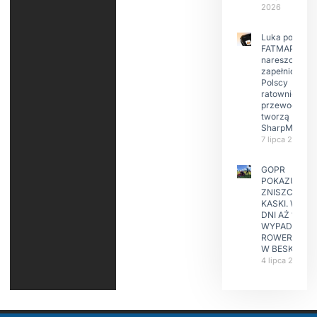
2026
Luka po
FATMAP-ie
nareszcie
zapełniona?
Polscy
ratownicy i
przewodnicy
tworzą
SharpMap
7 lipca 2026
GOPR
POKAZUJE
ZNISZCZONE
KASKI. W KIL
DNI AŻ 15
WYPADKÓW
ROWERZYST
W BESKIDAC
4 lipca 2026