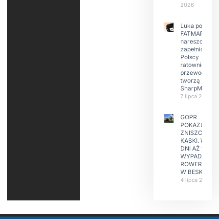
2026
Luka po
FATMAP-ie
nareszcie
zapełniona?
Polscy
ratownicy i
przewodnicy
tworzą
SharpMap
7 lipca 2026
GOPR
POKAZUJE
ZNISZCZONE
KASKI. W KIL
DNI AŻ 15
WYPADKÓW
ROWERZYST
W BESKIDAC
4 lipca 2026