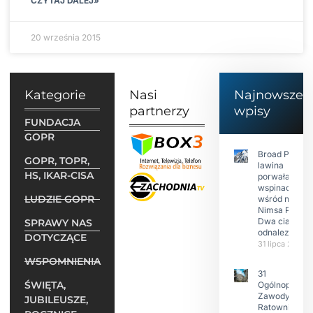
CZYTAJ DALEJ»
20 września 2015
Kategorie
Nasi
Najnowsze
partnerzy
wpisy
FUNDACJA
GOPR
Broad Peak:
GOPR, TOPR,
lawina
HS, IKAR-CISA
porwała 10
wspinaczy,
LUDZIE GOPR
wśród nich
Nimsa Purję.
Dwa ciała
SPRAWY NAS
odnalezione.
DOTYCZĄCE
31 lipca 2026
WSPOMNIENIA
31
ŚWIĘTA,
Ogólnopolski
Zawody w
JUBILEUSZE,
Ratownictwie