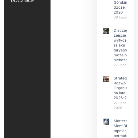
ROCZNICE
Górskim –
Szczeliniec
2026
30 lipca 2026
Dlaczego
zejście z
wytyczonego
szlaku
turystyczneg
może być
niebezpieczn
27 lipca 2026
Strategia
Rozwoju
Organizacji
na lata
2026–2029
27 lipca
2026
Matterhorn i
Mont Blanc:
topnienie
permafrost,