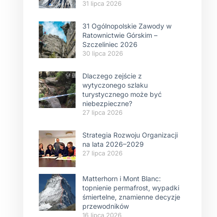
31 lipca 2026
31 Ogólnopolskie Zawody w
Ratownictwie Górskim –
Szczeliniec 2026
30 lipca 2026
Dlaczego zejście z
wytyczonego szlaku
turystycznego może być
niebezpieczne?
27 lipca 2026
Strategia Rozwoju Organizacji
na lata 2026–2029
27 lipca 2026
Matterhorn i Mont Blanc:
topnienie permafrost, wypadki
śmiertelne, znamienne decyzje
przewodników
16 lipca 2026