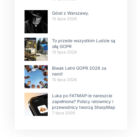
Góral z Warszawy.
13 lipca 2026
To przede wszystkim Ludzie są
siłą GOPR
13 lipca 2026
Biwak Letni GOPR 2026 za
nami!
10 lipca 2026
Luka po FATMAP-ie nareszcie
zapełniona? Polscy ratownicy i
przewodnicy tworzą SharpMap
7 lipca 2026