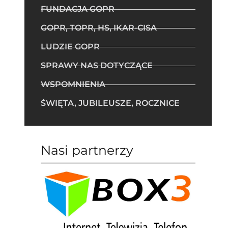
FUNDACJA GOPR
GOPR, TOPR, HS, IKAR-CISA
LUDZIE GOPR
SPRAWY NAS DOTYCZĄCE
WSPOMNIENIA
ŚWIĘTA, JUBILEUSZE, ROCZNICE
Nasi partnerzy