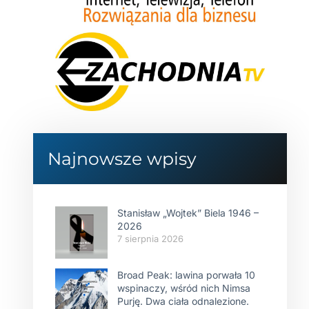
Najnowsze wpisy
Stanisław „Wojtek” Biela 1946 –
2026
7 sierpnia 2026
Broad Peak: lawina porwała 10
wspinaczy, wśród nich Nimsa
Purję. Dwa ciała odnalezione.