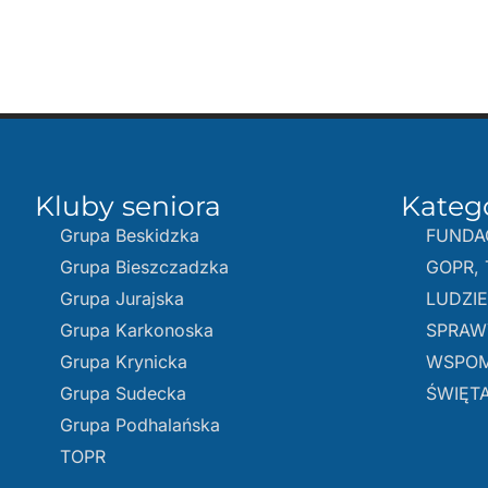
Kluby seniora
Kateg
Grupa Beskidzka​
FUNDA
Grupa Bieszczadzka
GOPR, 
Grupa Jurajska
LUDZI
Grupa Karkonoska
SPRAW
Grupa Krynicka
WSPOM
Grupa Sudecka
ŚWIĘTA
Grupa Podhalańska
TOPR