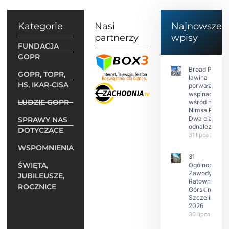
Kategorie
Nasi
Najnowsze
partnerzy
wpisy
FUNDACJA
GOPR
Broad Peak:
GOPR, TOPR,
lawina
HS, IKAR-CISA
porwała 10
wspinaczy,
LUDZIE GOPR
wśród nich
Nimsa Purję.
Dwa ciała
SPRAWY NAS
odnalezione.
DOTYCZĄCE
31 lipca 2026
WSPOMNIENIA
31
ŚWIĘTA,
Ogólnopolski
Zawody w
JUBILEUSZE,
Ratownictwie
ROCZNICE
Górskim –
Szczeliniec
2026
30 lipca 2026