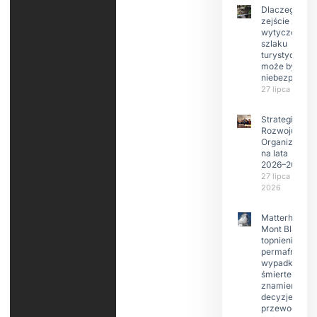
Dlaczego
zejście z
wytyczonego
szlaku
turystyczneg
może być
niebezpieczn
27 lipca 2026
Strategia
Rozwoju
Organizacji
na lata
2026–2029
27 lipca
2026
Matterhorn i
Mont Blanc:
topnienie
permafrost,
wypadki
śmiertelne,
znamienne
decyzje
przewodnikó