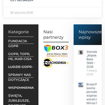
CZYTAJ DALEJ»
30 stycznia 2018
Kategorie
Nasi
Najnowsze
partnerzy
wpisy
FUNDACJA
GOPR
Stanisław
GOPR, TOPR,
„Wojtek”
HS, IKAR-CISA
Biela
1946 –
LUDZIE GOPR
2026
7 sierpnia
SPRAWY NAS
2026
DOTYCZĄCE
Broad Peak:
WSPOMNIENIA
lawina
porwała 10
ŚWIĘTA,
wspinaczy,
wśród nich
JUBILEUSZE,
Nimsa Purję.