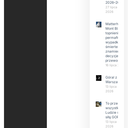
2026–2029
27 lipca
2026
Matterhorn i
Mont Blanc:
topnienie
permafrost,
wypadki
śmiertelne,
znamienne
decyzje
przewodnikó
16 lipca 2026
Góral z
Warszawy.
13 lipca
2026
To przede
wszystkim
Ludzie są
siłą GOPR
13 lipca
2026