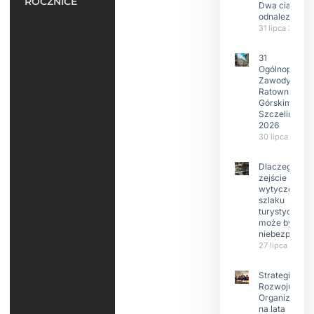
ROCZNICE
Dwa ciała
odnalezione.
31 lipca 2026
31
Ogólnopolski
Zawody w
Ratownictwie
Górskim –
Szczeliniec
2026
30 lipca 2026
Dlaczego
zejście z
wytyczonego
szlaku
turystyczneg
może być
niebezpieczn
27 lipca 2026
Strategia
Rozwoju
Organizacji
na lata