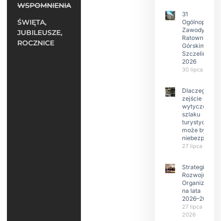
WSPOMNIENIA
31
ŚWIĘTA,
Ogólnopolski
Zawody w
JUBILEUSZE,
Ratownictwie
ROCZNICE
Górskim –
Szczeliniec
2026
30 lipca 2026
Dlaczego
zejście z
wytyczonego
szlaku
turystyczneg
może być
niebezpieczn
27 lipca 2026
Strategia
Rozwoju
Organizacji
na lata
2026–2029
27 lipca
2026