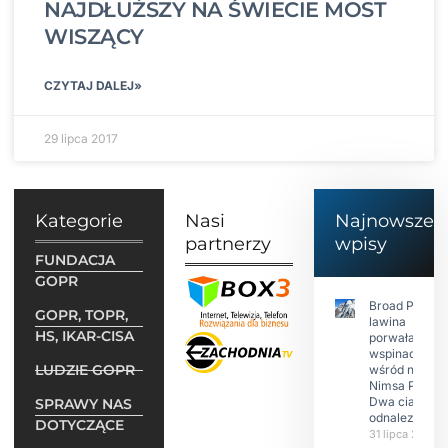
NAJDŁUŻSZY NA ŚWIECIE MOST
WISZĄCY
CZYTAJ DALEJ»
29 lipca 2017
Kategorie
Nasi
Najnowsze
partnerzy
wpisy
FUNDACJA
GOPR
Broad Peak:
GOPR, TOPR,
lawina
HS, IKAR-CISA
porwała 10
wspinaczy,
LUDZIE GOPR
wśród nich
Nimsa Purję.
Dwa ciała
SPRAWY NAS
odnalezione.
DOTYCZĄCE
31 lipca 2026