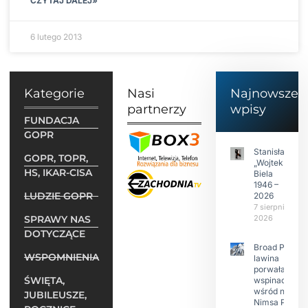
CZYTAJ DALEJ»
6 lutego 2013
Kategorie
Nasi
Najnowsze
partnerzy
wpisy
FUNDACJA
GOPR
Stanisław
GOPR, TOPR,
„Wojtek”
HS, IKAR-CISA
Biela
1946 –
LUDZIE GOPR
2026
7 sierpnia
SPRAWY NAS
2026
DOTYCZĄCE
Broad Peak:
WSPOMNIENIA
lawina
porwała 10
ŚWIĘTA,
wspinaczy,
wśród nich
JUBILEUSZE,
Nimsa Purję.