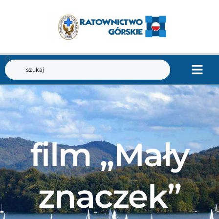
film „Mały
znaczek”