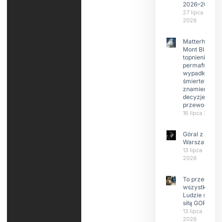
2026–2029
27 lipca
2026
Matterhorn i
Mont Blanc:
topnienie
permafrost,
wypadki
śmiertelne,
znamienne
decyzje
przewodnikó
16 lipca 2026
Góral z
Warszawy.
13 lipca
2026
To przede
wszystkim
Ludzie są
siłą GOPR
13 lipca
2026