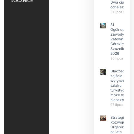
ROCZNICE
Dwa ciała
odnalezione.
31 lipca 2026
31
Ogólnopolski
Zawody w
Ratownictwie
Górskim –
Szczeliniec
2026
30 lipca 2026
Dlaczego
zejście z
wytyczonego
szlaku
turystyczneg
może być
niebezpieczn
27 lipca 2026
Strategia
Rozwoju
Organizacji
na lata