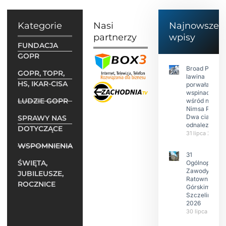
Kategorie
Nasi
Najnowsze
partnerzy
wpisy
FUNDACJA
GOPR
Broad Peak:
GOPR, TOPR,
lawina
HS, IKAR-CISA
porwała 10
wspinaczy,
LUDZIE GOPR
wśród nich
Nimsa Purję.
Dwa ciała
SPRAWY NAS
odnalezione.
DOTYCZĄCE
31 lipca 2026
WSPOMNIENIA
31
ŚWIĘTA,
Ogólnopolski
Zawody w
JUBILEUSZE,
Ratownictwie
ROCZNICE
Górskim –
Szczeliniec
2026
30 lipca 2026