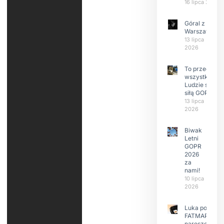
16 lipca 2026
Góral z
Warszawy.
13 lipca
2026
To przede
wszystkim
Ludzie są
siłą GOPR
13 lipca
2026
Biwak
Letni
GOPR
2026
za
nami!
10 lipca
2026
Luka po
FATMAP-ie
nareszcie