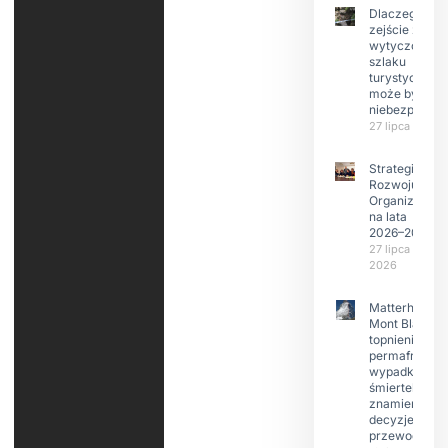
Dlaczego
zejście z
wytyczonego
szlaku
turystyczneg
może być
niebezpieczn
27 lipca 2026
Strategia
Rozwoju
Organizacji
na lata
2026–2029
27 lipca
2026
Matterhorn i
Mont Blanc:
topnienie
permafrost,
wypadki
śmiertelne,
znamienne
decyzje
przewodnikó