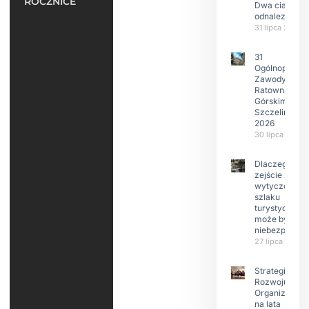
ROCZNICE
Dwa ciała
odnalezione.
31 lipca 2026
31
Ogólnopolski
Zawody w
Ratownictwie
Górskim –
Szczeliniec
2026
30 lipca 2026
Dlaczego
zejście z
wytyczonego
szlaku
turystyczneg
może być
niebezpieczn
27 lipca 2026
Strategia
Rozwoju
Organizacji
na lata