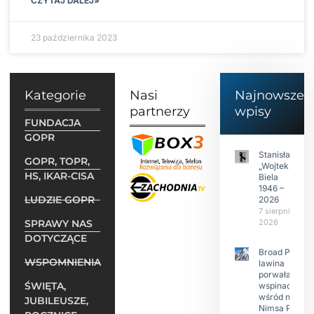
CZYTAJ DALEJ»
23 października 2023
Kategorie
Nasi
Najnowsze
partnerzy
wpisy
FUNDACJA
GOPR
Stanisław
GOPR, TOPR,
„Wojtek”
HS, IKAR-CISA
Biela
1946 –
LUDZIE GOPR
2026
7 sierpnia
SPRAWY NAS
2026
DOTYCZĄCE
Broad Peak:
WSPOMNIENIA
lawina
porwała 10
ŚWIĘTA,
wspinaczy,
wśród nich
JUBILEUSZE,
Nimsa Purję.