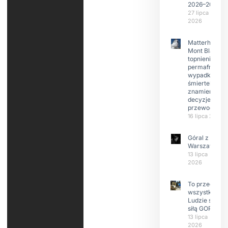
2026–2029
27 lipca
2026
Matterhorn i
Mont Blanc:
topnienie
permafrost,
wypadki
śmiertelne,
znamienne
decyzje
przewodnikó
16 lipca 2026
Góral z
Warszawy.
13 lipca
2026
To przede
wszystkim
Ludzie są
siłą GOPR
13 lipca
2026