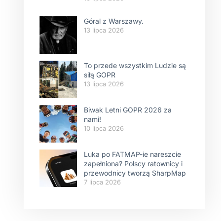
Góral z Warszawy.
13 lipca 2026
To przede wszystkim Ludzie są
siłą GOPR
13 lipca 2026
Biwak Letni GOPR 2026 za
nami!
10 lipca 2026
Luka po FATMAP-ie nareszcie
zapełniona? Polscy ratownicy i
przewodnicy tworzą SharpMap
7 lipca 2026