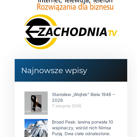
Najnowsze wpisy
Stanisław „Wojtek” Biela 1946 –
2026
7 sierpnia 2026
Broad Peak: lawina porwała 10
wspinaczy, wśród nich Nimsa
Purję. Dwa ciała odnalezione.