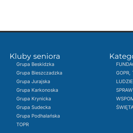
Kluby seniora
Kateg
Grupa Beskidzka​
FUNDA
Grupa Bieszczadzka
GOPR, 
Grupa Jurajska
LUDZI
Grupa Karkonoska
SPRAW
Grupa Krynicka
WSPOM
Grupa Sudecka
ŚWIĘTA
Grupa Podhalańska
TOPR