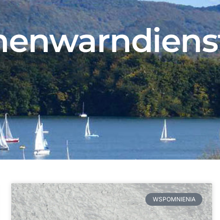
enwarndienst
WSPOMNIENIA