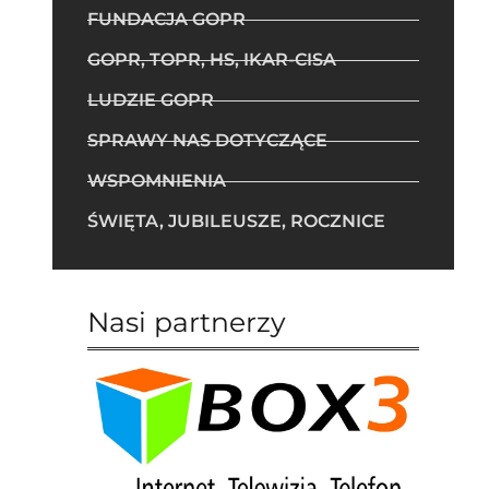
FUNDACJA GOPR
GOPR, TOPR, HS, IKAR-CISA
LUDZIE GOPR
SPRAWY NAS DOTYCZĄCE
WSPOMNIENIA
ŚWIĘTA, JUBILEUSZE, ROCZNICE
Nasi partnerzy