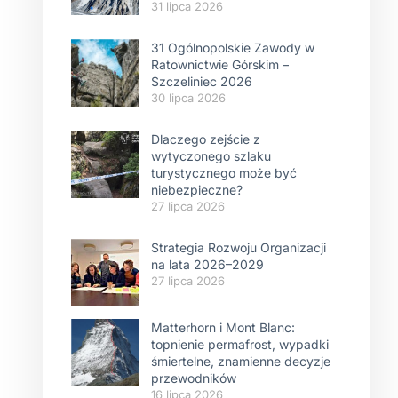
31 lipca 2026
31 Ogólnopolskie Zawody w
Ratownictwie Górskim –
Szczeliniec 2026
30 lipca 2026
Dlaczego zejście z
wytyczonego szlaku
turystycznego może być
niebezpieczne?
27 lipca 2026
Strategia Rozwoju Organizacji
na lata 2026–2029
27 lipca 2026
Matterhorn i Mont Blanc:
topnienie permafrost, wypadki
śmiertelne, znamienne decyzje
przewodników
16 lipca 2026