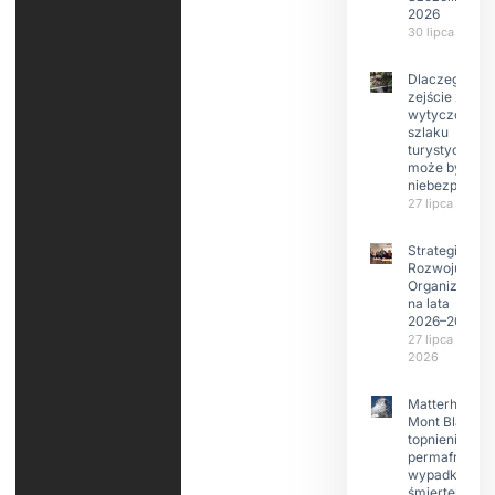
2026
30 lipca 2026
Dlaczego
zejście z
wytyczonego
szlaku
turystyczneg
może być
niebezpieczn
27 lipca 2026
Strategia
Rozwoju
Organizacji
na lata
2026–2029
27 lipca
2026
Matterhorn i
Mont Blanc:
topnienie
permafrost,
wypadki
śmiertelne,