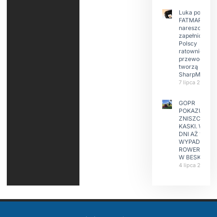
Luka po
FATMAP-ie
nareszcie
zapełniona?
Polscy
ratownicy i
przewodnicy
tworzą
SharpMap
7 lipca 2026
GOPR
POKAZUJE
ZNISZCZONE
KASKI. W KIL
DNI AŻ 15
WYPADKÓW
ROWERZYST
W BESKIDAC
4 lipca 2026