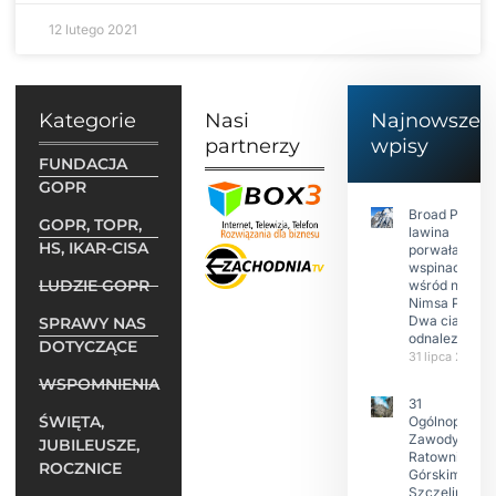
12 lutego 2021
Kategorie
Nasi
Najnowsze
partnerzy
wpisy
FUNDACJA
GOPR
Broad Peak:
GOPR, TOPR,
lawina
HS, IKAR-CISA
porwała 10
wspinaczy,
LUDZIE GOPR
wśród nich
Nimsa Purję.
Dwa ciała
SPRAWY NAS
odnalezione.
DOTYCZĄCE
31 lipca 2026
WSPOMNIENIA
31
ŚWIĘTA,
Ogólnopolski
Zawody w
JUBILEUSZE,
Ratownictwie
ROCZNICE
Górskim –
Szczeliniec