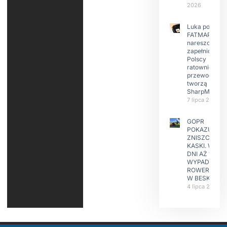
2026
Luka po
FATMAP-ie
nareszcie
zapełniona?
Polscy
ratownicy i
przewodnicy
tworzą
SharpMap
7 lipca 2026
GOPR
POKAZUJE
ZNISZCZONE
KASKI. W KIL
DNI AŻ 15
WYPADKÓW
ROWERZYST
W BESKIDAC
4 lipca 2026