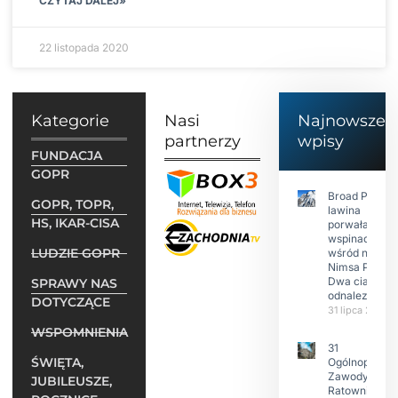
CZYTAJ DALEJ»
22 listopada 2020
Kategorie
Nasi
Najnowsze
partnerzy
wpisy
FUNDACJA
GOPR
Broad Peak:
GOPR, TOPR,
lawina
HS, IKAR-CISA
porwała 10
wspinaczy,
LUDZIE GOPR
wśród nich
Nimsa Purję.
Dwa ciała
SPRAWY NAS
odnalezione.
DOTYCZĄCE
31 lipca 2026
WSPOMNIENIA
31
ŚWIĘTA,
Ogólnopolski
Zawody w
JUBILEUSZE,
Ratownictwie