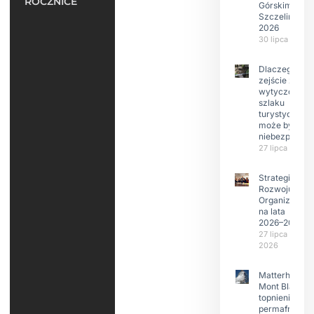
ROCZNICE
Górskim –
Szczeliniec
2026
30 lipca 2026
Dlaczego
zejście z
wytyczonego
szlaku
turystyczneg
może być
niebezpieczn
27 lipca 2026
Strategia
Rozwoju
Organizacji
na lata
2026–2029
27 lipca
2026
Matterhorn i
Mont Blanc:
topnienie
permafrost,