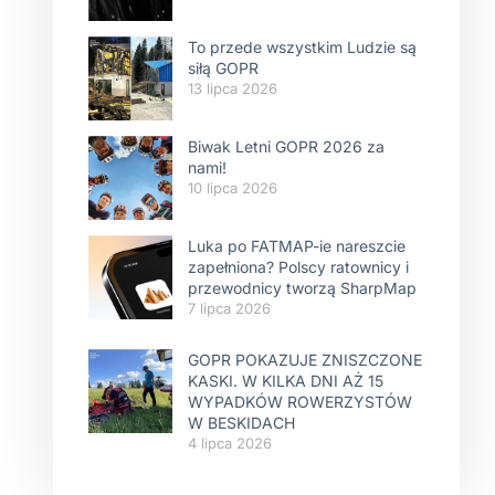
To przede wszystkim Ludzie są
siłą GOPR
13 lipca 2026
Biwak Letni GOPR 2026 za
nami!
10 lipca 2026
Luka po FATMAP-ie nareszcie
zapełniona? Polscy ratownicy i
przewodnicy tworzą SharpMap
7 lipca 2026
GOPR POKAZUJE ZNISZCZONE
KASKI. W KILKA DNI AŻ 15
WYPADKÓW ROWERZYSTÓW
W BESKIDACH
4 lipca 2026