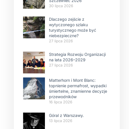
Szczeliniec 2026
30 lipca 2026
Dlaczego zejście z
wytyczonego szlaku
turystycznego może być
niebezpieczne?
27 lipca 2026
Strategia Rozwoju Organizacji
na lata 2026–2029
27 lipca 2026
Matterhorn i Mont Blanc:
topnienie permafrost, wypadki
śmiertelne, znamienne decyzje
przewodników
16 lipca 2026
Góral z Warszawy.
13 lipca 2026