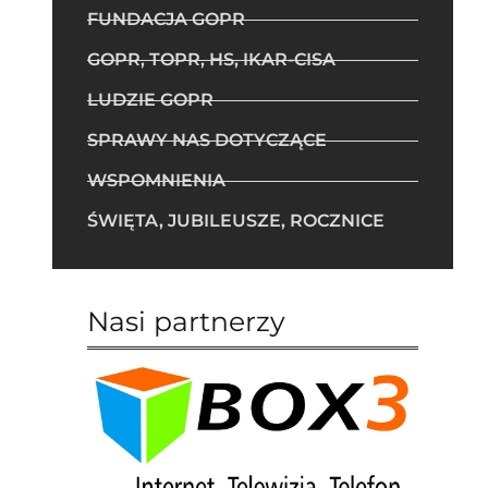
FUNDACJA GOPR
GOPR, TOPR, HS, IKAR-CISA
LUDZIE GOPR
SPRAWY NAS DOTYCZĄCE
WSPOMNIENIA
ŚWIĘTA, JUBILEUSZE, ROCZNICE
Nasi partnerzy