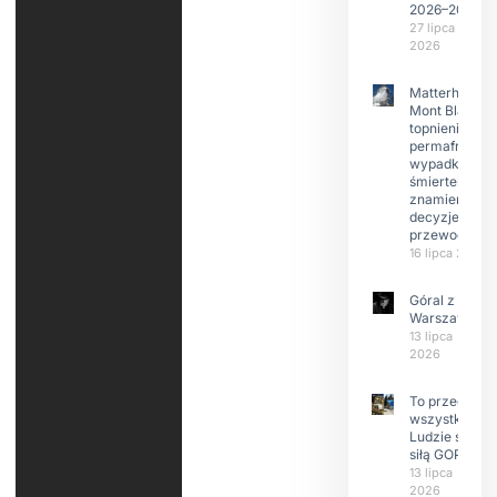
2026–2029
27 lipca
2026
Matterhorn i
Mont Blanc:
topnienie
permafrost,
wypadki
śmiertelne,
znamienne
decyzje
przewodnikó
16 lipca 2026
Góral z
Warszawy.
13 lipca
2026
To przede
wszystkim
Ludzie są
siłą GOPR
13 lipca
2026