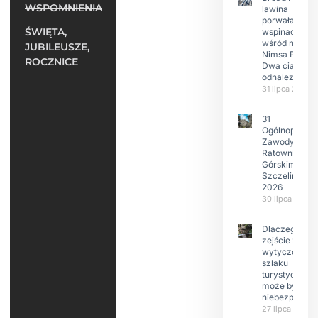
WSPOMNIENIA
lawina
porwała 10
ŚWIĘTA,
wspinaczy,
wśród nich
JUBILEUSZE,
Nimsa Purję.
ROCZNICE
Dwa ciała
odnalezione.
31 lipca 2026
31
Ogólnopolski
Zawody w
Ratownictwie
Górskim –
Szczeliniec
2026
30 lipca 2026
Dlaczego
zejście z
wytyczonego
szlaku
turystyczneg
może być
niebezpieczn
27 lipca 2026