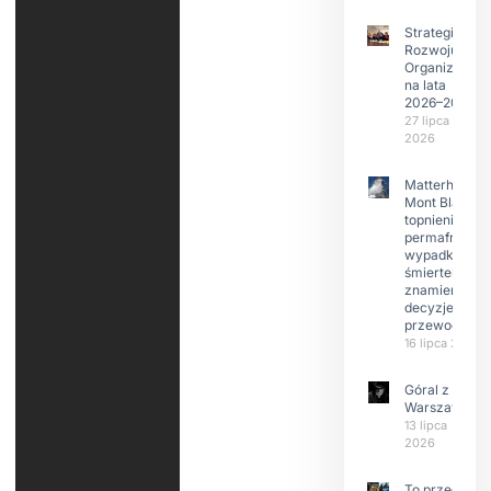
Strategia
Rozwoju
Organizacji
na lata
2026–2029
27 lipca
2026
Matterhorn i
Mont Blanc:
topnienie
permafrost,
wypadki
śmiertelne,
znamienne
decyzje
przewodnikó
16 lipca 2026
Góral z
Warszawy.
13 lipca
2026
To przede