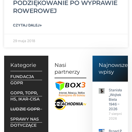
PODZIĘKOWANIE PO WYPRAWIE
ROWEROWEJ
CZYTAJ DALEJ»
29 maja 2018
Kategorie
Nasi
Najnowsze
partnerzy
wpisy
FUNDACJA
GOPR
Stanisław
GOPR, TOPR,
„Wojtek”
HS, IKAR-CISA
Biela
1946 –
LUDZIE GOPR
2026
7 sierpnia
SPRAWY NAS
2026
DOTYCZĄCE
Broad Peak: