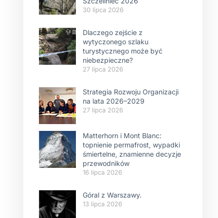
Szczeliniec 2026
30 lipca 2026
Dlaczego zejście z
wytyczonego szlaku
turystycznego może być
niebezpieczne?
27 lipca 2026
Strategia Rozwoju Organizacji
na lata 2026–2029
27 lipca 2026
Matterhorn i Mont Blanc:
topnienie permafrost, wypadki
śmiertelne, znamienne decyzje
przewodników
16 lipca 2026
Góral z Warszawy.
13 lipca 2026