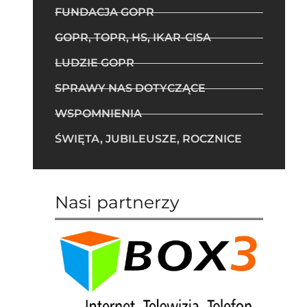
FUNDACJA GOPR
GOPR, TOPR, HS, IKAR-CISA
LUDZIE GOPR
SPRAWY NAS DOTYCZĄCE
WSPOMNIENIA
ŚWIĘTA, JUBILEUSZE, ROCZNICE
Nasi partnerzy