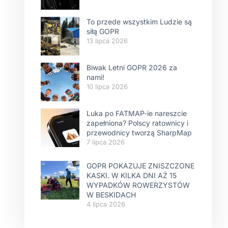
To przede wszystkim Ludzie są
siłą GOPR
13 lipca 2026
Biwak Letni GOPR 2026 za
nami!
10 lipca 2026
Luka po FATMAP-ie nareszcie
zapełniona? Polscy ratownicy i
przewodnicy tworzą SharpMap
7 lipca 2026
GOPR POKAZUJE ZNISZCZONE
KASKI. W KILKA DNI AŻ 15
WYPADKÓW ROWERZYSTÓW
W BESKIDACH
4 lipca 2026