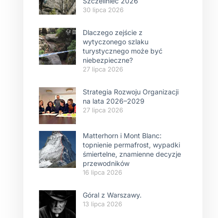
Szczeliniec 2026
30 lipca 2026
Dlaczego zejście z
wytyczonego szlaku
turystycznego może być
niebezpieczne?
27 lipca 2026
Strategia Rozwoju Organizacji
na lata 2026–2029
27 lipca 2026
Matterhorn i Mont Blanc:
topnienie permafrost, wypadki
śmiertelne, znamienne decyzje
przewodników
16 lipca 2026
Góral z Warszawy.
13 lipca 2026