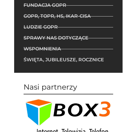
FUNDACJA GOPR
GOPR, TOPR, HS, IKAR-CISA
LUDZIE GOPR
SPRAWY NAS DOTYCZĄCE
WSPOMNIENIA
ŚWIĘTA, JUBILEUSZE, ROCZNICE
Nasi partnerzy