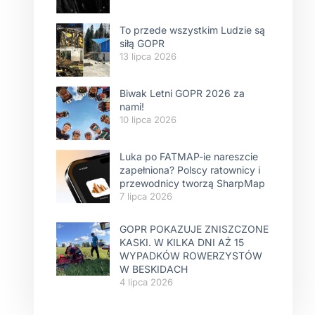
To przede wszystkim Ludzie są
siłą GOPR
13 lipca 2026
Biwak Letni GOPR 2026 za
nami!
10 lipca 2026
Luka po FATMAP-ie nareszcie
zapełniona? Polscy ratownicy i
przewodnicy tworzą SharpMap
7 lipca 2026
GOPR POKAZUJE ZNISZCZONE
KASKI. W KILKA DNI AŻ 15
WYPADKÓW ROWERZYSTÓW
W BESKIDACH
4 lipca 2026