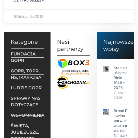
CZYTAJ DALEJ»
19 listopada 2013
Kategorie
Nasi
Najnowsze
partnerzy
wpisy
FUNDACJA
GOPR
Stanisław
GOPR, TOPR,
„Wojtek”
HS, IKAR-CISA
Biela
1946 –
LUDZIE GOPR
2026
7 sierpnia
SPRAWY NAS
2026
DOTYCZĄCE
Broad Peak:
WSPOMNIENIA
lawina
porwała 10
ŚWIĘTA,
wspinaczy,
wśród nich
JUBILEUSZE,
Nimsa Purję.