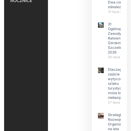
ROCZNICE
Dwa ciała
odnalezione.
31 lipca 2026
31
Ogólnopolski
Zawody w
Ratownictwie
Górskim –
Szczeliniec
2026
30 lipca 2026
Dlaczego
zejście z
wytyczonego
szlaku
turystyczneg
może być
niebezpieczn
27 lipca 2026
Strategia
Rozwoju
Organizacji
na lata