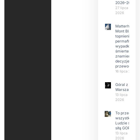
2026–2029
27 lipca
2026
Matterhorn i
Mont Blanc:
topnienie
permafrost,
wypadki
śmiertelne,
znamienne
decyzje
przewodnikó
16 lipca 2026
Góral z
Warszawy.
13 lipca
2026
To przede
wszystkim
Ludzie są
siłą GOPR
13 lipca
2026