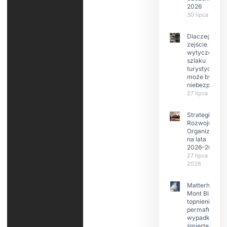
2026
30 lipca 2026
Dlaczego
zejście z
wytyczonego
szlaku
turystyczneg
może być
niebezpieczn
27 lipca 2026
Strategia
Rozwoju
Organizacji
na lata
2026–2029
27 lipca
2026
Matterhorn i
Mont Blanc:
topnienie
permafrost,
wypadki
śmiertelne,