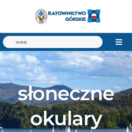
słoneczne
okulary