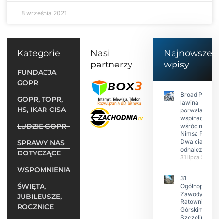
8 września 2021
Kategorie
Nasi
Najnowsze
partnerzy
wpisy
FUNDACJA
GOPR
Broad Peak:
GOPR, TOPR,
lawina
HS, IKAR-CISA
porwała 10
wspinaczy,
LUDZIE GOPR
wśród nich
Nimsa Purję.
Dwa ciała
SPRAWY NAS
odnalezione.
DOTYCZĄCE
31 lipca 2026
WSPOMNIENIA
31
ŚWIĘTA,
Ogólnopolski
Zawody w
JUBILEUSZE,
Ratownictwie
ROCZNICE
Górskim –
Szczeliniec