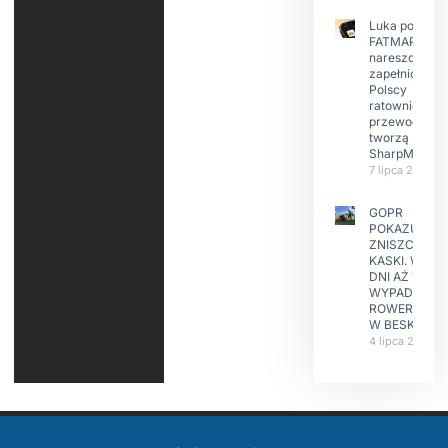
Luka po
FATMAP-ie
nareszcie
zapełniona?
Polscy
ratownicy i
przewodnicy
tworzą
SharpMap
7 lipca 2026
GOPR
POKAZUJE
ZNISZCZONE
KASKI. W KIL
DNI AŻ 15
WYPADKÓW
ROWERZYST
W BESKIDAC
4 lipca 2026