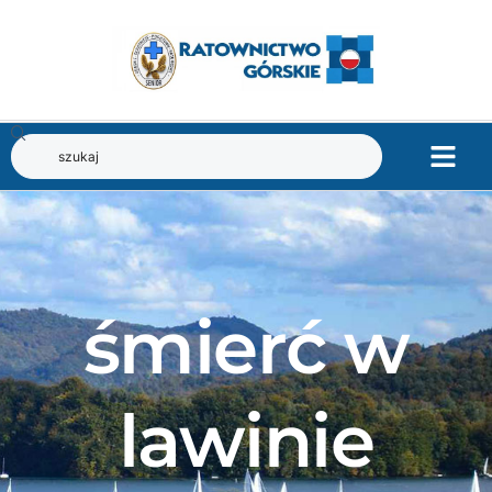
śmierć w
lawinie