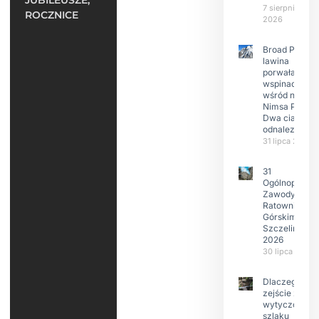
JUBILEUSZE,
7 sierpnia
ROCZNICE
2026
Broad Peak:
lawina
porwała 10
wspinaczy,
wśród nich
Nimsa Purję.
Dwa ciała
odnalezione.
31 lipca 2026
31
Ogólnopolski
Zawody w
Ratownictwie
Górskim –
Szczeliniec
2026
30 lipca 2026
Dlaczego
zejście z
wytyczonego
szlaku