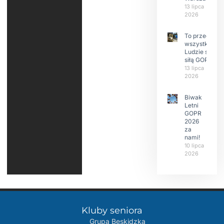
13 lipca
2026
To przede
wszystkim
Ludzie są
siłą GOPR
13 lipca
2026
Biwak
Letni
GOPR
2026
za
nami!
10 lipca
2026
Kluby seniora
Grupa Beskidzka​