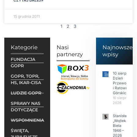
CZYTAJ DALEJ»
15 grudnia 2011
1
2
3
Kategorie
Nasi
Najnowsze
partnerzy
wpisy
FUNDACJA
GOPR
10 sierpnia to
GOPR, TOPR,
Dzień
HS, IKAR-CISA
Przewodnikó
i Ratowników
LUDZIE GOPR
Górskich
10 sierpnia
SPRAWY NAS
2026
DOTYCZĄCE
Stanisław
WSPOMNIENIA
„Wojtek”
Biela
ŚWIĘTA,
1946 –
2026