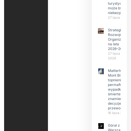
turystyczneg
może być
niebezpieczn
27 lipca 2026
Strategia
Rozwoju
Organizacji
na lata
2026–2029
27 lipca
2026
Matterhorn i
Mont Blanc:
topnienie
permafrost,
wypadki
śmiertelne,
znamienne
decyzje
przewodnikó
16 lipca 2026
Góral z
Warszawy.