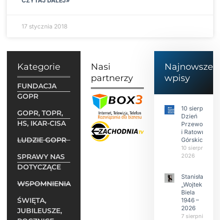
CZYTAJ DALEJ»
17 stycznia 2018
Kategorie
Nasi
Najnowsze
partnerzy
wpisy
FUNDACJA
GOPR
10 sierpnia to
GOPR, TOPR,
Dzień
HS, IKAR-CISA
Przewodnikó
i Ratowników
LUDZIE GOPR
Górskich
10 sierpnia
SPRAWY NAS
2026
DOTYCZĄCE
Stanisław
WSPOMNIENIA
„Wojtek”
Biela
ŚWIĘTA,
1946 –
2026
JUBILEUSZE,
7 sierpnia