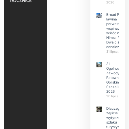
ROCZNICE
2026
Broad Peak:
lawina
porwała 10
wspinaczy,
wśród nich
Nimsa Purję.
Dwa ciała
odnalezione.
31 lipca 2026
31
Ogólnopolski
Zawody w
Ratownictwie
Górskim –
Szczeliniec
2026
30 lipca 2026
Dlaczego
zejście z
wytyczonego
szlaku
turystyczneg