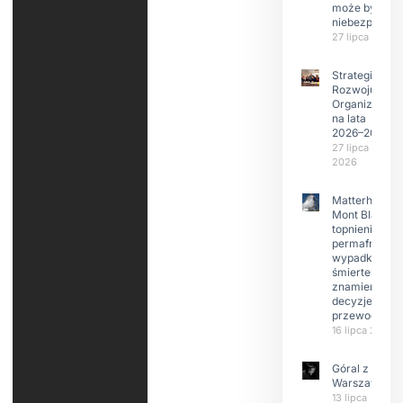
może być
niebezpieczn
27 lipca 2026
Strategia
Rozwoju
Organizacji
na lata
2026–2029
27 lipca
2026
Matterhorn i
Mont Blanc:
topnienie
permafrost,
wypadki
śmiertelne,
znamienne
decyzje
przewodnikó
16 lipca 2026
Góral z
Warszawy.
13 lipca