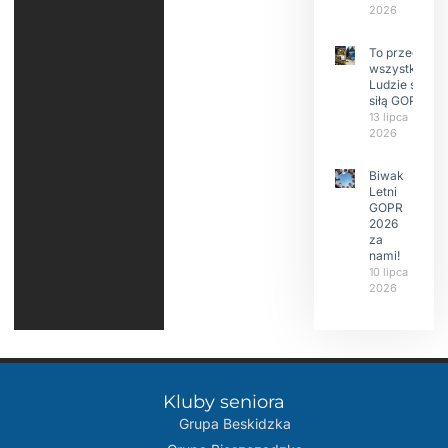
2026
To przede
wszystkim
Ludzie są
siłą GOPR
13 lipca
2026
Biwak
Letni
GOPR
2026
za
nami!
10 lipca
2026
Kluby seniora
Grupa Beskidzka​