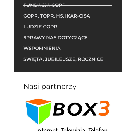
FUNDACJA GOPR
GOPR, TOPR, HS, IKAR-CISA
LUDZIE GOPR
SPRAWY NAS DOTYCZĄCE
WSPOMNIENIA
ŚWIĘTA, JUBILEUSZE, ROCZNICE
Nasi partnerzy