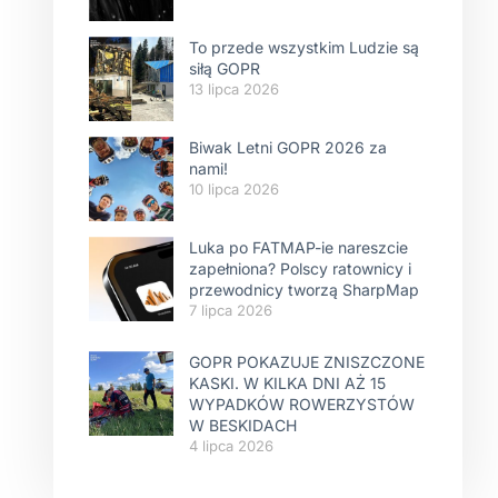
To przede wszystkim Ludzie są
siłą GOPR
13 lipca 2026
Biwak Letni GOPR 2026 za
nami!
10 lipca 2026
Luka po FATMAP-ie nareszcie
zapełniona? Polscy ratownicy i
przewodnicy tworzą SharpMap
7 lipca 2026
GOPR POKAZUJE ZNISZCZONE
KASKI. W KILKA DNI AŻ 15
WYPADKÓW ROWERZYSTÓW
W BESKIDACH
4 lipca 2026