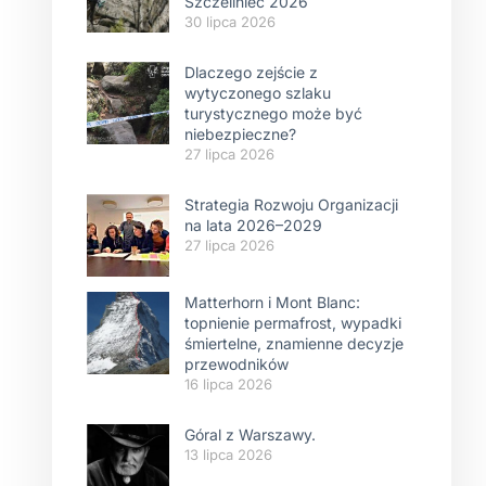
Szczeliniec 2026
30 lipca 2026
Dlaczego zejście z
wytyczonego szlaku
turystycznego może być
niebezpieczne?
27 lipca 2026
Strategia Rozwoju Organizacji
na lata 2026–2029
27 lipca 2026
Matterhorn i Mont Blanc:
topnienie permafrost, wypadki
śmiertelne, znamienne decyzje
przewodników
16 lipca 2026
Góral z Warszawy.
13 lipca 2026